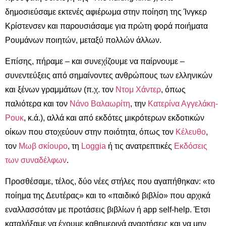
δημοσιεύσαμε εκτενές αφιέρωμα στην ποίηση της Ίνγκερ
Κρίστενσεν και παρουσιάσαμε για πρώτη φορά ποιήματα
Ρουμάνων ποιητών, μεταξύ πολλών άλλων.
Επίσης, πήραμε – και συνεχίζουμε να παίρνουμε –
συνεντεύξεις από σημαίνοντες ανθρώπους των ελληνικών
και ξένων γραμμάτων (π.χ. τον
Ντομ Χάντερ
, όπως
παλιότερα και τον
Νάνο Βαλαωρίτη
, την
Κατερίνα Αγγελάκη-
Ρουκ
, κ.ά.), αλλά και από εκδότες μικρότερων εκδοτικών
οίκων που στοχεύουν στην ποιότητα, όπως τον
Κέλευθο
,
τον
Μωβ σκίουρο
, τη
Loggia
ή τις ανατρεπτικές
Εκδόσεις
των συναδέλφων
.
Προσθέσαμε, τέλος, δύο νέες στήλες που αγαπήθηκαν: «το
ποίημα της Δευτέρας» και το «παιδικό βιβλίο» που αρχικά
εναλλασσόταν με προτάσεις βιβλίων ή app self-help. Έτσι
καταλήξαμε να έχουμε καθημερινά αναρτήσεις και να μην