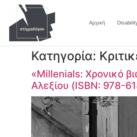
Αρχική
Disabilit
Κατηγορία:
Κριτικ
«Millenials: Xρονικό 
Αλεξίου (ISBN: 978-6