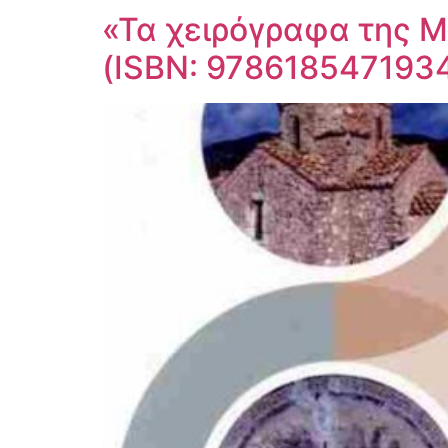
«Τα χειρόγραφα της 
(ISBN: 978618547193