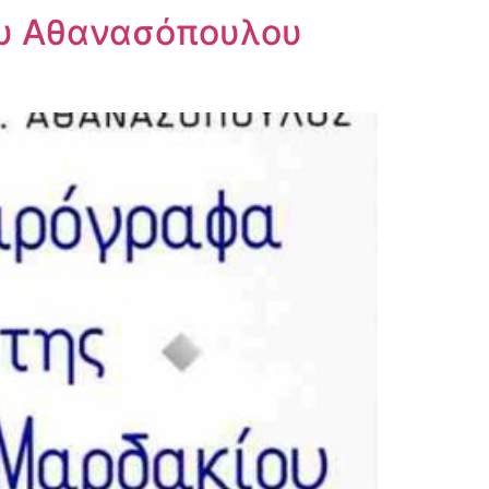
ου Αθανασόπουλου