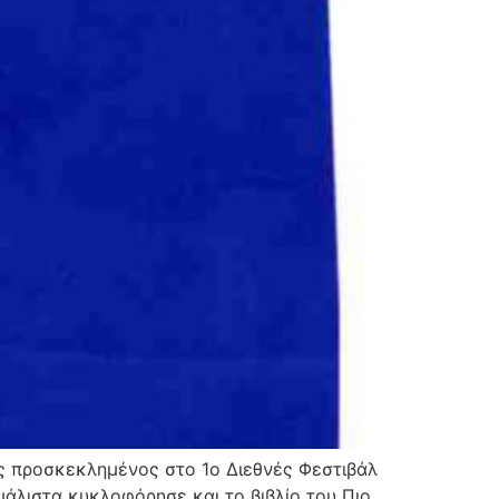
ς προσκεκλημένος στο 1ο Διεθνές Φεστιβάλ
άλιστα κυκλοφόρησε και το βιβλίο του Πιο