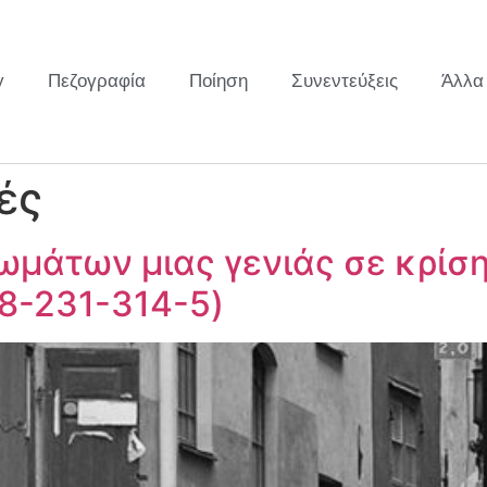
y
Πεζογραφία
Ποίηση
Συνεντεύξεις
Άλλα
ές
βιωμάτων μιας γενιάς σε κρί
18-231-314-5)