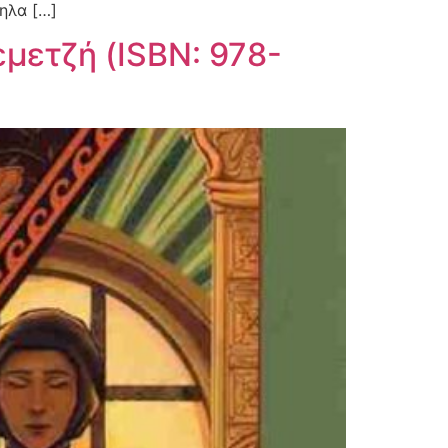
ηλα […]
εμετζή (ISBN: 978-