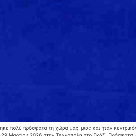
ηκε πολύ πρόσφατα τη χώρα μας, μιας και ήταν κεντρικό
-29 Μαρτίου 2026 στην Τεχνόπολη στο Γκάζι. Πρόσφατα μ