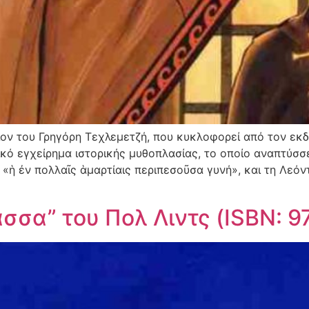
ιον του Γρηγόρη Τεχλεμετζή, που κυκλοφορεί από τον εκδ
κό εγχείρημα ιστορικής μυθοπλασίας, το οποίο αναπτύσσ
«ἡ ἐν πολλαῖς ἁμαρτίαις περιπεσοῦσα γυνή», και τη Λεόντ
ασσα” του Πολ Λιντς (ISBN: 