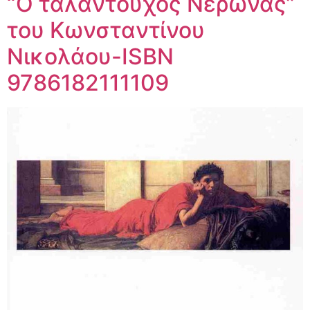
“Ο ταλαντούχος Νέρωνας”
του Κωνσταντίνου
Νικολάου-ISBN
9786182111109