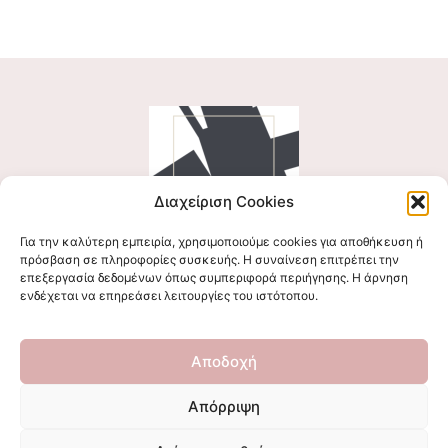
Διαχείριση Cookies
Για την καλύτερη εμπειρία, χρησιμοποιούμε cookies για αποθήκευση ή
Ακολουθήστε μας
πρόσβαση σε πληροφορίες συσκευής. Η συναίνεση επιτρέπει την
επεξεργασία δεδομένων όπως συμπεριφορά περιήγησης. Η άρνηση
ενδέχεται να επηρεάσει λειτουργίες του ιστότοπου.
Επικοινωνήστε μαζί μας
Αποδοχή
stigmalogou@gmail.com
Απόρριψη