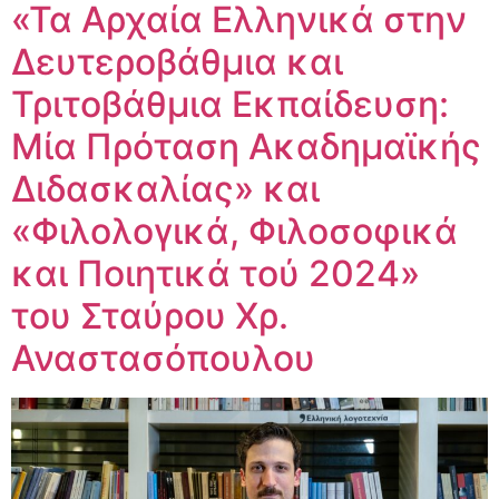
«Τα Αρχαία Ελληνικά στην
Δευτεροβάθμια και
Τριτοβάθμια Εκπαίδευση:
Μία Πρόταση Ακαδημαϊκής
Διδασκαλίας» και
«Φιλολογικά, Φιλοσοφικά
και Ποιητικά τού 2024»
του Σταύρου Χρ.
Αναστασόπουλου