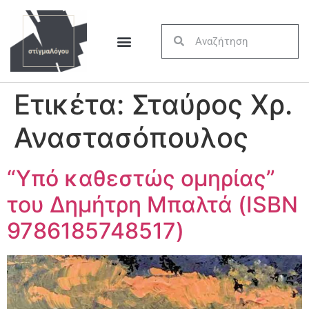
Ετικέτα:
Σταύρος Χρ.
Αναστασόπουλος
“Υπό καθεστώς ομηρίας”
του Δημήτρη Μπαλτά (ISBN
9786185748517)