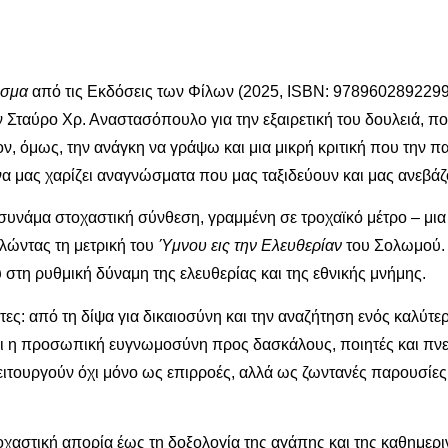
ισμα
από τις Εκδόσεις των Φίλων (2025, ISBN: 9789602892299
ν Σταύρο Χρ. Αναστασόπουλο για την εξαιρετική του δουλειά, π
ν, όμως, την ανάγκη να γράψω και μια μικρή κριτική που την 
να μας χαρίζει αναγνώσματα που μας ταξιδεύουν και μας ανεβάζ
 συνάμα στοχαστική σύνθεση, γραμμένη σε τροχαϊκό μέτρο – μια
λώντας τη μετρική του
Ύμνου εις την Ελευθερίαν
του Σολωμού. 
υ στη ρυθμική δύναμη της ελευθερίας και της εθνικής μνήμης.
ητες: από τη δίψα για δικαιοσύνη και την αναζήτηση ενός καλύτε
πει η προσωπική ευγνωμοσύνη προς δασκάλους, ποιητές και πν
ιτουργούν όχι μόνο ως επιρροές, αλλά ως ζωντανές παρουσίες 
χαστική απορία έως τη δοξολογία της αγάπης και της καθημερι