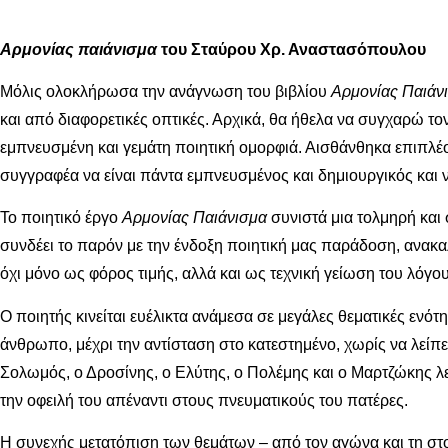
Αρμονίας παιάνισμα
του Σταύρου Χρ. Αναστασόπουλου
Μόλις ολοκλήρωσα την ανάγνωση του βιβλίου
Αρμονίας Παιάν
και από διαφορετικές οπτικές. Αρχικά, θα ήθελα να συγχαρώ το
εμπνευσμένη και γεμάτη ποιητική ομορφιά. Αισθάνθηκα επιπλέο
συγγραφέα να είναι πάντα εμπνευσμένος και δημιουργικός και 
Το ποιητικό έργο
Αρμονίας Παιάνισμα
συνιστά μια τολμηρή και
συνδέει το παρόν με την ένδοξη ποιητική μας παράδοση, ανακα
όχι μόνο ως φόρος τιμής, αλλά και ως τεχνική γείωση του λόγο
Ο ποιητής κινείται ευέλικτα ανάμεσα σε μεγάλες θεματικές ενότ
άνθρωπο, μέχρι την αντίσταση στο κατεστημένο, χωρίς να λεί
Σολωμός, ο Δροσίνης, ο Ελύτης, ο Πολέμης και ο Μαρτζώκης λε
την οφειλή του απέναντι στους πνευματικούς του πατέρες.
Η συνεχής μετατόπιση των θεμάτων – από τον αγώνα και τη στο