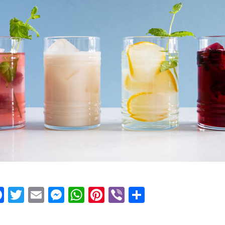
Facebook
Twitter
Email
Messenger
WhatsApp
Pinterest
Viber
Μοιραστεί