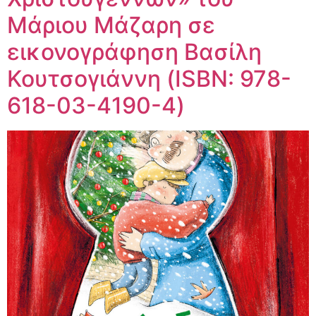
Μάριου Μάζαρη σε
εικονογράφηση Βασίλη
Κουτσογιάννη (ISBN: 978-
618-03-4190-4)