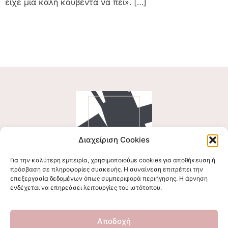
είχε μια καλή κουβέντα να πει». […]
Διαχείριση Cookies
Για την καλύτερη εμπειρία, χρησιμοποιούμε cookies για αποθήκευση ή
Ακολουθήστε μας
πρόσβαση σε πληροφορίες συσκευής. Η συναίνεση επιτρέπει την
επεξεργασία δεδομένων όπως συμπεριφορά περιήγησης. Η άρνηση
ενδέχεται να επηρεάσει λειτουργίες του ιστότοπου.
Επικοινωνήστε μαζί μας
Αποδοχή