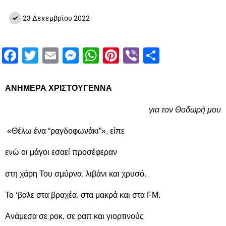
23 Δεκεμβρίου 2022
Facebook
Twitter
Email
Messenger
WhatsApp
Pinterest
Viber
Μοιραστ
ΑΝΗΜΕΡΑ ΧΡΙΣΤΟΥΓΕΝΝΑ
για τον Θοδωρή μου
«Θέλω ένα “ραγδοφωνάκι”», είπε
ενώ οι μάγοι εσαεί προσέφεραν
στη χάρη Του σμύρνα, λιβάνι και χρυσό.
Το ‘βαλε στα βραχέα, στα μακρά και στα FM.
Ανάμεσα σε ροκ, σε ραπ και γιορτινούς