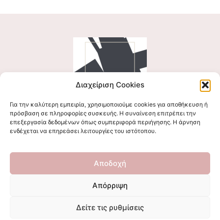
Διαχείριση Cookies
Για την καλύτερη εμπειρία, χρησιμοποιούμε cookies για αποθήκευση ή
Ακολουθήστε μας
πρόσβαση σε πληροφορίες συσκευής. Η συναίνεση επιτρέπει την
επεξεργασία δεδομένων όπως συμπεριφορά περιήγησης. Η άρνηση
ενδέχεται να επηρεάσει λειτουργίες του ιστότοπου.
Επικοινωνήστε μαζί μας
Αποδοχή
stigmalogou@gmail.com
Απόρριψη
Δείτε τις ρυθμίσεις