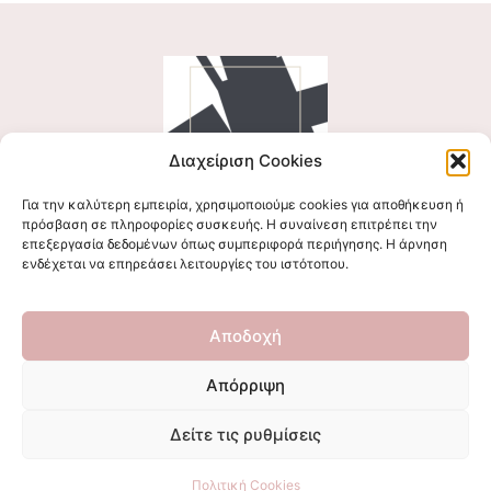
Διαχείριση Cookies
Για την καλύτερη εμπειρία, χρησιμοποιούμε cookies για αποθήκευση ή
Ακολουθήστε μας
πρόσβαση σε πληροφορίες συσκευής. Η συναίνεση επιτρέπει την
επεξεργασία δεδομένων όπως συμπεριφορά περιήγησης. Η άρνηση
ενδέχεται να επηρεάσει λειτουργίες του ιστότοπου.
Επικοινωνήστε μαζί μας
Αποδοχή
stigmalogou@gmail.com
Απόρριψη
Δείτε τις ρυθμίσεις
© All Rights Reserved 2026
Πολιτική Cookies