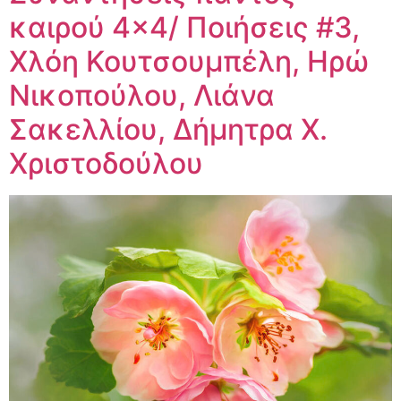
καιρού 4×4/ Ποιήσεις #3,
Χλόη Κουτσουμπέλη, Ηρώ
Νικοπούλου, Λιάνα
Σακελλίου, Δήμητρα Χ.
Χριστοδούλου