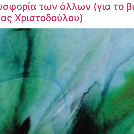
υσφορία των άλλων (για το β
ρας Χριστοδούλου)