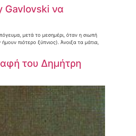
y Gavlovski να
όγευμα, μετά το μεσημέρι, όταν η σιωπή
 ήμουν πιότερο ξύπνιος). Άνοιξα τα μάτια,
ραφή του Δημήτρη