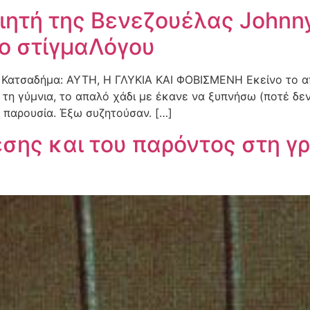
ποιητή της Βενεζουέλας Johnn
το στίγμαΛόγου
 Κατσαδήμα: ΑΥΤΗ, Η ΓΛΥΚΙΑ ΚΑΙ ΦΟΒΙΣΜΕΝΗ Εκείνο το απ
ί τη γύμνια, το απαλό χάδι με έκανε να ξυπνήσω (ποτέ δεν
η παρουσία. Έξω συζητούσαν. […]
σης και του παρόντος στη γ