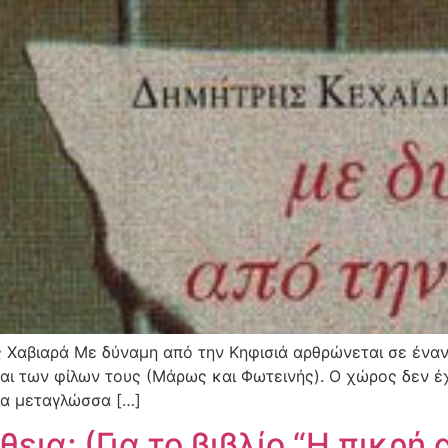
ης Χαβιαρά Με δύναμη από την Κηφισιά αρθρώνεται σε έν
και των φίλων τους (Μάρως και Φωτεινής). Ο χώρος δεν έ
ια μεταγλώσσα […]
θεια; (Για το βιβλίο “Η πικρ