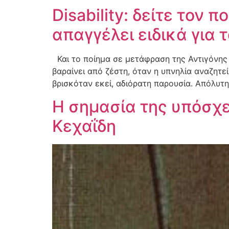
Disability: δείτε τον 
απαγγέλει ειδικά για 
Και το ποίημα σε μετάφραση της Αντιγόνης
βαραίνει από ζέστη, όταν η υπνηλία αναζητε
βρισκόταν εκεί, αδιόρατη παρουσία. Απόλυτ
Η σημασία της υπόσχε
Κεχαΐδη