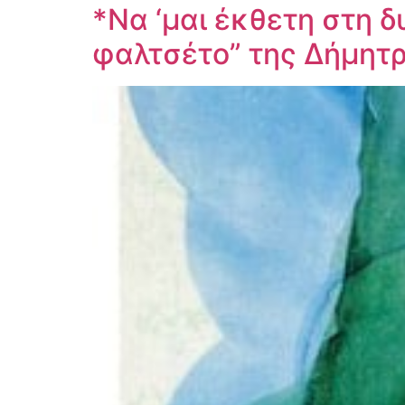
*Να ‘μαι έκθετη στη δ
φαλτσέτο” της Δήμητ