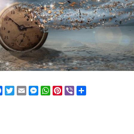
Facebook
Twitter
Email
Messenger
WhatsApp
Pinterest
Viber
Μοιραστεί