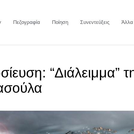
y
Πεζογραφία
Ποίηση
Συνεντεύξεις
Άλλα
ίευση: “Διάλειμμα” τ
ασούλα