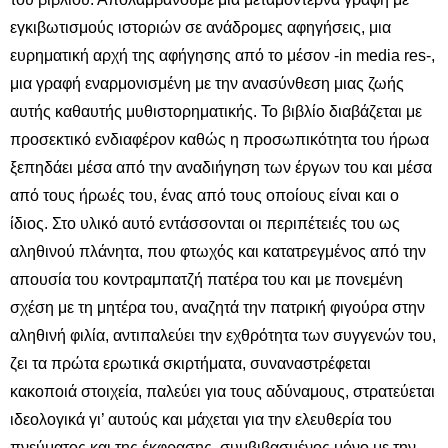
εγκιβωτισμούς ιστοριών σε ανάδρομες αφηγήσεις, μια
ευρηματική αρχή της αφήγησης από το μέσον -in media res-,
μια γραφή εναρμονισμένη με την ανασύνθεση μιας ζωής
αυτής καθαυτής μυθιστορηματικής. Το βιβλίο διαβάζεται με
προσεκτικό ενδιαφέρον καθώς η προσωπικότητα του ήρωα
ξεπηδάει μέσα από την αναδιήγηση των έργων του και μέσα
από τους ήρωές του, ένας από τους οποίους είναι και ο
ίδιος. Στο υλικό αυτό εντάσσονται οι περιπέτειές του ως
αληθινού πλάνητα, που φτωχός και κατατρεγμένος από την
απουσία του κοντραμπατζή πατέρα του και με πονεμένη
σχέση με τη μητέρα του, αναζητά την πατρική φιγούρα στην
αληθινή φιλία, αντιπαλεύει την εχθρότητα των συγγενών του,
ζει τα πρώτα ερωτικά σκιρτήματα, συναναστρέφεται
κακοποιά στοιχεία, παλεύει για τους αδύναμους, στρατεύεται
ιδεολογικά γι’ αυτούς και μάχεται για την ελευθερία του
πνεύματος και της έκφρασης, συμβιβασμένος μόνο με την