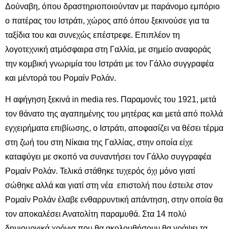
Δούναβη, όπου δραστηριοποιούνταν με παράνομο εμπόριο
ο πατέρας του Ιστράτι, χώρος από όπου ξεκινούσε για τα
ταξίδια του και συνεχώς επέστρεφε. Επιπλέον τη
λογοτεχνική ατμόσφαιρα στη Γαλλία, με σημείο αναφοράς
την κομβική γνωριμία του Ιστράτι με τον Γάλλο συγγραφέα
και μέντορά του Ρομαίν Ρολάν.
Η αφήγηση ξεκινά in media res. Παραμονές του 1921, μετά
τον θάνατο της αγαπημένης του μητέρας και μετά από πολλά
εγχειρήματα επιβίωσης, ο Ιστράτι, αποφασίζει να θέσει τέρμα
στη ζωή του στη Νίκαια της Γαλλίας, στην οποία είχε
καταφύγει με σκοπό να συναντήσει τον Γάλλο συγγραφέα
Ρομαίν Ρολάν. Τελικά στάθηκε τυχερός όχι μόνο γιατί
σώθηκε αλλά και γιατί στη νέα επιστολή που έστειλε στον
Ρομαίν Ρολάν έλαβε ενθαρρυντική απάντηση, στην οποία θα
τον αποκαλέσει Ανατολίτη παραμυθά. Στα 14 πολύ
δημιουργικά χρόνια που θα ακολουθήσουν θα γράψει τα