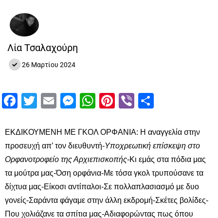
Λία Τσαλαχούρη
26 Μαρτίου 2024
Facebook
Twitter
Email
Messenger
WhatsApp
Pinterest
Viber
Μοιραστ
ΕΚΔΙΚΟΥΜΕΝΗ ΜΕ ΓΚΟΛ ΟΡΦΑΝΙΑ: Η αναγγελία στην
προσευχή απ’ τον διευθυντή-
Υποχρεωτική επίσκεψη στο
Ορφανοτροφείο της Αρχιεπισκοπής
-Kι εμάς στα πόδια μας
τα μούτρα μας-Όση ορφάνια-Με τόσα γκολ τρυπούσανε τα
δίχτυα μας-Είκοσι αντίπαλοι-Σε πολλαπλασιασμό με δυο
γονείς-Σαράντα φάγαμε στην άλλη εκδρομή-Σκέτες βολίδες-
Που χολιάζανε τα σπίτια μας-Aδιαφορώντας πως όπου