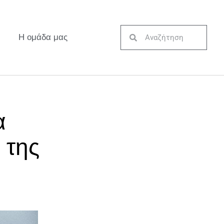
Η ομάδα μας
α
 της