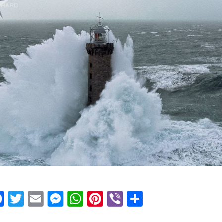
Facebook
Twitter
Email
Messenger
WhatsApp
Pinterest
Viber
Μοιραστεί