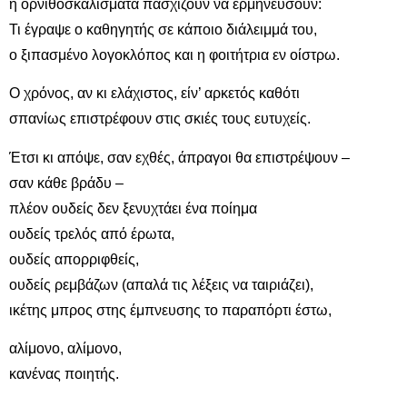
ή ορνιθοσκαλίσματα πασχίζουν να ερμηνεύσουν:
Τι έγραψε ο καθηγητής σε κάποιο διάλειμμά του,
ο ξιπασμένο λογοκλόπος και η φοιτήτρια εν οίστρω.
Ο χρόνος, αν κι ελάχιστος, είν’ αρκετός καθότι
σπανίως επιστρέφουν στις σκιές τους ευτυχείς.
Έτσι κι απόψε, σαν εχθές, άπραγοι θα επιστρέψουν –
σαν κάθε βράδυ –
πλέον ουδείς δεν ξενυχτάει ένα ποίημα
ουδείς τρελός από έρωτα,
ουδείς απορριφθείς,
ουδείς ρεμβάζων (απαλά τις λέξεις να ταιριάζει),
ικέτης μπρος στης έμπνευσης το παραπόρτι έστω,
αλίμονο, αλίμονο,
κανένας ποιητής.