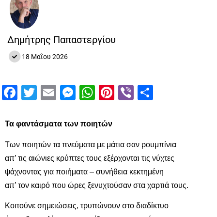
Δημήτρης Παπαστεργίου
18 Μαΐου 2026
Facebook
Twitter
Email
Messenger
WhatsApp
Pinterest
Viber
Μοιραστ
Τα φαντάσματα των ποιητών
Των ποιητών τα πνεύματα με μάτια σαν ρουμπίνια
απ’ τις αιώνιες κρύπτες τους εξέρχονται τις νύχτες
ψάχνοντας για ποιήματα – συνήθεια κεκτημένη
απ’ τον καιρό που ώρες ξενυχτούσαν στα χαρτιά τους.
Κοιτούνε σημειώσεις, τρυπώνουν στο διαδίκτυο