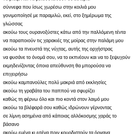
σύννεφα που ίσως χωρέσω στην κοιλιά μου
γονιμοποίησέ με παραμιλώ, εκεί, στο ξημέρωμα της
γλώσσας
ακούω τους ουρανοξύστες κάτω από την παλλόμενη τέντα
να παραποιούν τις χαρακιές της μοίρας στην παλάμη μου
ακούω τα πνευστά της νύχτας, αυτής της ορχήστρας
να φυσάνε το όνομά σου, να το εκπνέουν και να το ξεψυχούν
εκμηδενίζοντας όποια απεύθυνση θα μπορούσα να
επιχειρήσω
ακούω καμπανούλες πολύ μακριά από εκκλησίες
ακούω τη γραβάτα του παππού να σφυρίζει
καθώς τη φέρνω όλο και πιο κοντά στον λαιμό μου
ακούω τα βλέφαρά σου καθώς ιδρώνουν γέρνοντας
σε λίμνη ασημένια από κάποιας αλλόκοσμης χαράς το
βάσανο
ακούω εμένα κι εσένα πριν κουρδιστούν τα όργανα