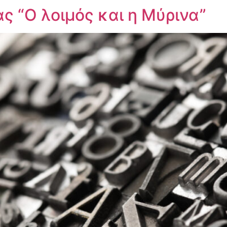
ς “Ο λοιμός και η Μύρινα”