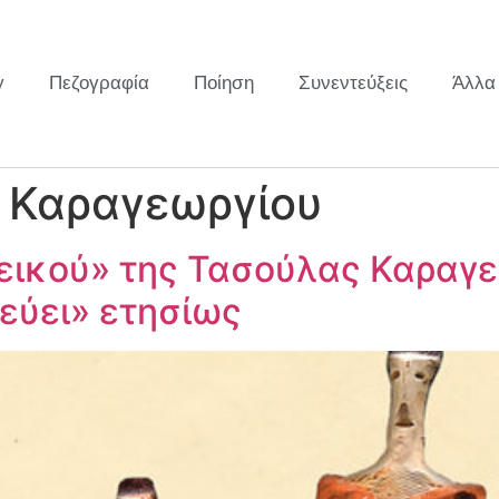
y
Πεζογραφία
Ποίηση
Συνεντεύξεις
Άλλα
 Καραγεωργίου
ικού» της Τασούλας Καραγεω
εύει» ετησίως