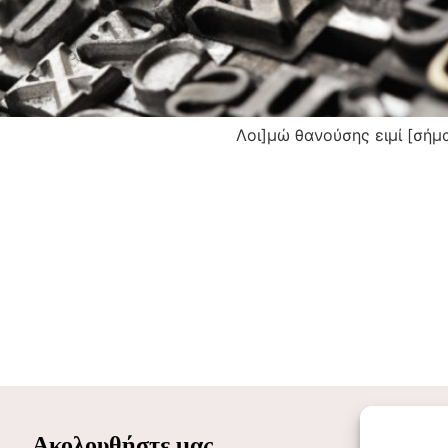
μώ θανούσης ειμί [σήμα] Μυρίνης Χαρ
Ακολουθήστε μας