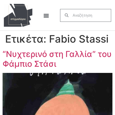
Ετικέτα:
Fabio Stassi
“Νυχτερινό στη Γαλλία” του
Φάμπιο Στάσι