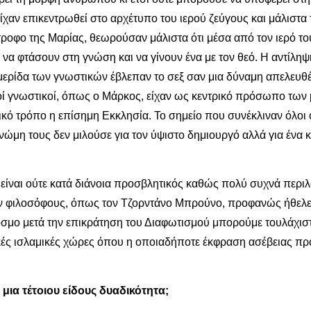
ίχαν επικεντρωθεί στο αρχέτυπο του ιερού ζεύγους και μάλιστα
ντροφο της Μαρίας, θεωρούσαν μάλιστα ότι μέσα από τον ιερό τ
 να φτάσουν στη γνώση και να γίνουν ένα με τον θεό. Η αντίλη
 μερίδα των γνωστικών έβλεπαν το σεξ σαν μια δύναμη απελευθ
ί γνωστικοί, όπως ο Μάρκος, είχαν ως κεντρικό πρόσωπο των μ
κό τρόπο η επίσημη Εκκλησία. Το σημείο που συνέκλιναν όλοι ο
ώμη τους δεν μιλούσε για τον ύψιστο δημιουργό αλλά για ένα κ
εν είναι ούτε κατά διάνοια προσβλητικός καθώς πολύ συχνά περ
αν φιλοσόφους, όπως τον Τζορντάνο Μπρούνο, προφανώς ήθελε κ
 κόσμο μετά την επικράτηση του Διαφωτισμού μπορούμε τουλάχισ
κές ισλαμικές χώρες όπου η οποιαδήποτε έκφραση ασέβειας πρ
 μια τέτοιου είδους δυαδικότητα;