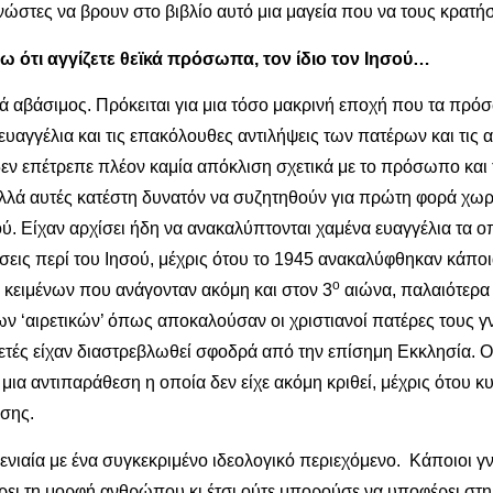
ώστες να βρουν στο βιβλίο αυτό μια μαγεία που να τους κρατήσε
ω ότι αγγίζετε θεϊκά πρόσωπα, τον ίδιο τον Ιησού…
ρικά αβάσιμος. Πρόκειται για μια τόσο μακρινή εποχή που τα πρ
 ευαγγέλια και τις επακόλουθες αντιλήψεις των πατέρων και τ
εν επέτρεπε πλέον καμία απόκλιση σχετικά με το πρόσωπο και τ
λά αυτές κατέστη δυνατόν να συζητηθούν για πρώτη φορά χωρί
ύ. Είχαν αρχίσει ήδη να ανακαλύπτονται χαμένα ευαγγέλια τα ο
γήσεις περί του Ιησού, μέχρις ότου το 1945 ανακαλύφθηκαν κάπ
ο
 κειμένων που ανάγονταν ακόμη και στον 3
αιώνα, παλαιότερ
 των ‘αιρετικών’ όπως αποκαλούσαν οι χριστιανοί πατέρες τους
τελετές είχαν διαστρεβλωθεί σφοδρά από την επίσημη Εκκλησία.
 μια αντιπαράθεση η οποία δεν είχε ακόμη κριθεί, μέχρις ότου
οσης.
νιαία με ένα συγκεκριμένο ιδεολογικό περιεχόμενο. Κάποιοι γν
ρει τη μορφή ανθρώπου κι έτσι ούτε μπορούσε να υποφέρει στη 