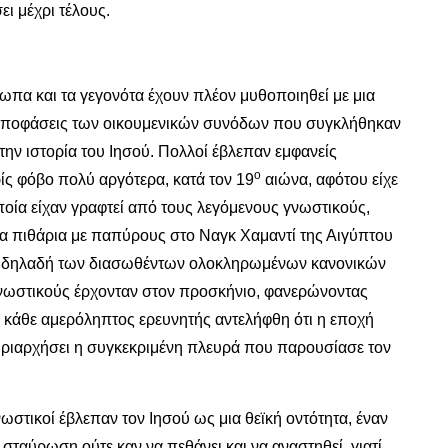
ι μέχρι τέλους.
όσωπα και τα γεγονότα έχουν πλέον μυθοποιηθεί με μια
ις αποφάσεις των οικουμενικών συνόδων που συγκλήθηκαν
ην ιστορία του Ιησού. Πολλοί έβλεπαν εμφανείς
ο
ς φόβο πολύ αργότερα, κατά τον 19
αιώνα, αφότου είχε
ποία είχαν γραφτεί από τους λεγόμενους γνωστικούς,
οια πιθάρια με παπύρους στο Ναγκ Χαμαντί της Αιγύπτου
α δηλαδή των διασωθέντων ολοκληρωμένων κανονικών
 γνωστικούς έρχονταν στον προσκήνιο, φανερώνοντας
 Ο κάθε αμερόληπτος ερευνητής αντελήφθη ότι η εποχή
 κυριαρχήσει η συγκεκριμένη πλευρά που παρουσίασε τον
ωστικοί έβλεπαν τον Ιησού ως μια θεϊκή οντότητα, έναν
σταύρωση ούτε καν να πεθάνει και να αναστηθεί, γιατί