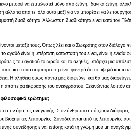
μενο μπορεί να επιτελεστεί μόνο από ζεύγη, ιδανικά ζεύγη, ολο
η αλλά τα απαιτεί όλα αυτά μαζί για να μπορέσει να λειτουργήσ
υμαστή δυαδικότητα. Άλλωστε η δυαδικότητα είναι κατά τον Πλά
ρίνονται μεταξύ τους. Όπως λέει και ο Σωκράτης στον διάλογο
Φ
ο αγαθό είναι η υπέρτατη κατάσταση του είναι, είναι η ενιαία φ
ράσεις του αγαθού το ωραίο και το αληθές, υπάρχει μια απόλυτ
από μια τέτοια συμπόρευση είναι φανερό ότι το υψηλό και το ω
θεια. Η αλήθεια όμως πάντα μας διαφεύγει και θα μας διαφεύγει
νη, η απόπειρα έκφρασης του ανέκφραστου. Ξεκινώντας λοιπόν α
ε φιλοσοφικό ερώτημα;
νω στον όρο της αναγωγής. Στον άνθρωπο υπάρχουν διάφορες μη
σε βιοχημικές λειτουργίες. Συνοδεύονται από τις λειτουργίες α
ώπινης συνείδησης είναι επίσης κατά τη γνώμη μου μη αναγώγι