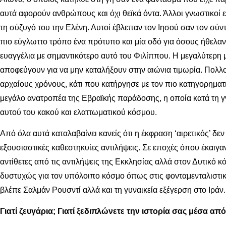
αυτά αφορούν ανθρώπους και όχι θεϊκά όντα. Άλλοι γνωστικοί ε
τη σύζυγό του την Ελένη. Αυτοί έβλεπαν τον Ιησού σαν τον σύ
πιο εύγλωττο τρόπο ένα πρότυπο και μία οδό για όσους ήθελαν
ευαγγέλια με σημαντικότερο αυτό του Φιλίππου. Η μεγαλύτερη
αποφεύγουν για να μην καταλήξουν στην αιώνια τιμωρία. Πολλο
αρχαίους χρόνους, κάτι που κατήργησε με τον πιο κατηγορηματι
μεγάλο ανατροπέα της Εβραϊκής παράδοσης, η οποία κατά τη γν
αυτού του κακού και ελαττωματικού κόσμου.
Από όλα αυτά καταλαβαίνει κανείς ότι η έκφραση ‘αιρετικός’ δ
εξουσιαστικές καθεστηκυίες αντιλήψεις. Σε εποχές όπου έκαιγ
αντίθετες από τις αντιλήψεις της Εκκλησίας αλλά στον Δυτικό
δυστυχώς για τον υπόλοιπο κόσμο όπως στις φονταμενταλιστι
βλέπε Σαλμάν Ρουσντί αλλά και τη γυναικεία εξέγερση στο Ιράν.
Γιατί ζευγάρια; Γιατί ξεδιπλώνετε την ιστορία σας μέσα από