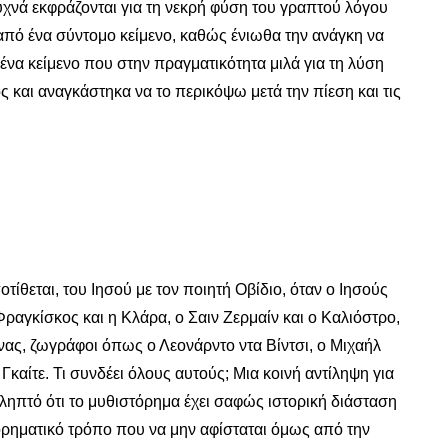
 συχνά εκφράζονται για τη νεκρή φύση του γραπτού λόγου
από ένα σύντομο κείμενο, καθώς ένιωθα την ανάγκη να
να κείμενο που στην πραγματικότητα μιλά για τη λύση
ς και αναγκάστηκα να το περικόψω μετά την πίεση και τις
τίθεται, του Ιησού με τον ποιητή Οβίδιο, όταν ο Ιησούς
ραγκίσκος και η Κλάρα, ο Σαιν Ζερμαίν και ο Καλιόστρο,
νας, ζωγράφοι όπως ο Λεονάρντο ντα Βίντσι, ο Μιχαήλ
Γκαίτε. Τι συνδέει όλους αυτούς; Μια κοινή αντίληψη για
ιληπτό ότι το μυθιστόρημα έχει σαφώς ιστορική διάσταση
ορηματικό τρόπο που να μην αφίσταται όμως από την