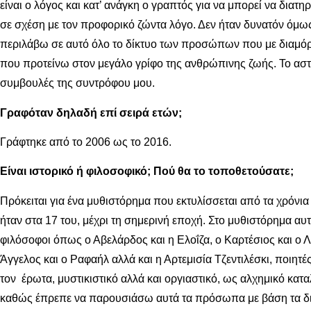
είναι ο λόγος και κατ’ ανάγκη ο γραπτός για να μπορεί να διατ
σε σχέση με τον προφορικό ζώντα λόγο. Δεν ήταν δυνατόν όμω
περιλάβω σε αυτό όλο το δίκτυο των προσώπων που με διαμόρφ
που προτείνω στον μεγάλο γρίφο της ανθρώπινης ζωής. Το αστείο
συμβουλές της συντρόφου μου.
Γραφόταν δηλαδή επί σειρά ετών;
Γράφτηκε από το 2006 ως το 2016.
Είναι ιστορικό ή φιλοσοφικό; Πού θα το τοποθετούσατε;
Πρόκειται για ένα μυθιστόρημα που εκτυλίσσεται από τα χρόνια 
ήταν στα 17 του, μέχρι τη σημερινή εποχή. Στο μυθιστόρημα αυ
φιλόσοφοι όπως ο Αβελάρδος και η Ελοΐζα, ο Καρτέσιος και ο 
Άγγελος και ο Ραφαήλ αλλά και η Αρτεμισία Τζεντιλέσκι, ποιητέ
τον έρωτα, μυστικιστικό αλλά και οργιαστικό, ως αλχημικό κα
καθώς έπρεπε να παρουσιάσω αυτά τα πρόσωπα με βάση τα διαθ