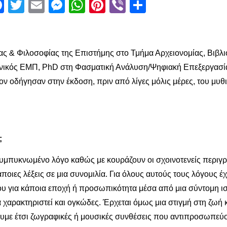
Facebook
Twitter
Email
Messenger
WhatsApp
Pinterest
Viber
Μοιραστεί
ίας & Φιλοσοφίας της Επιστήμης στο Τμήμα Αρχειονομίας, Βιβ
ανικός ΕΜΠ, PhD στη Φασματική Ανάλυση/Ψηφιακή Επεξεργασί
ν οδήγησαν στην έκδοση, πριν από λίγες μόλις μέρες, του μυ
;
υμπυκνωμένο λόγο καθώς με κουράζουν οι σχοινοτενείς περιγρα
ποιες λέξεις σε μια συνομιλία. Για όλους αυτούς τους λόγους 
 για κάποια εποχή ή προσωπικότητα μέσα από μια σύντομη ιστ
ρακτηριστεί και ογκώδες. Έρχεται όμως μια στιγμή στη ζωή κ
έπουμε έτσι ζωγραφικές ή μουσικές συνθέσεις που αντιπροσωπε