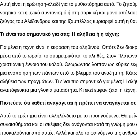
Αυτή είναι η ερώτηση-κλειδί για το μυθιστόρημα αυτό. Το ζητού
νοητικό και ψυχικό συντονισμό ή στη σαρκική και μόνο απόλαυσ
ζεύγος του Αλέξανδρου και της Ιζαμπέλλας κυριαρχεί αυτή η θα
Τι είναι πιο σημαντικό για σας; Η αλήθεια ή η τέχνη;
Για μένα η τέχνη είναι η έκφραση του αληθινού. Οπότε δεν διακ
μέσα από το ωραίο, το συμμετρικό και το αληθές. Στον Πλάτωνα τ
χριστιανική έννοια του καλού. Θεωρώντας λοιπόν ως κύριες εκφ
μια ενοποίηση των πάντων υπό το βλέμμα του αναζητητή. Κάτω 
αλήθεια των πραγμάτων. Τι είναι πιο σημαντικό για μένα; Η αλή
αναπόφευκτα μια γλυκιά ματαιότητα. Κι εκεί εμφανίζεται η τέχ
Πιστεύετε ότι καθετί αναγάγεται ή πρέπει να αναγάγεται σ
Αυτό το ερώτημα είναι αλληλένδετο με το προηγούμενο. Θα μεί
συναισθήματα και οι σκέψεις δεν ανάγονται κατά τη γνώμη μου 
προκαλούνται από αυτές. Αλλά και όλο το φαινόμενο της ανθρ