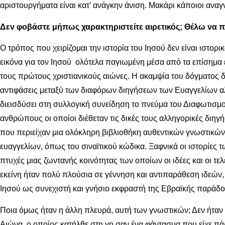
αριστουργήματα είναι κατ’ ανάγκην άνιση. Μακάρι κάποιοι αναγν
Δεν φοβάστε μήπως χαρακτηριστείτε αιρετικός; Θέλω να π
Ο τρόπος που χειρίζομαι την ιστορία του Ιησού δεν είναι ιστο
εικόνα για τον Ιησού ολότελα παγιωμένη μέσα από τα επίσημα
τους πρώτους χριστιανικούς αιώνες. Η ακαμψία του δόγματος δ
αντιφάσεις μεταξύ των διαφόρων διηγήσεων των Ευαγγελίων αλ
διεισδύσει στη συλλογική συνείδηση το πνεύμα του Διαφωτισμο
ανθρώπους οι οποίοι διέθεταν τις δικές τους αλληγορικές διη
που περιείχαν μια ολόκληρη βιβλιοθήκη αυθεντικών γνωστικών
ευαγγελίων, όπως του σιναϊτικού κώδικα. Ξαφνικά οι ιστορίες
πτυχές μιας ζωντανής κοινότητας των οποίων οι ιδέες και οι 
εκείνη ήταν πολύ πλούσια σε γέννηση και αντιπαράθεση ιδεών,
Ιησού ως συνεχιστή και γνήσιο εκφραστή της Εβραϊκής παράδ
Ποια όμως ήταν η άλλη πλευρά, αυτή των γνωστικών; Δεν ήταν ε
Αιώνα, ο οποίος κατήλθε στη γη σαν ένα φάντασμα που είχε πά