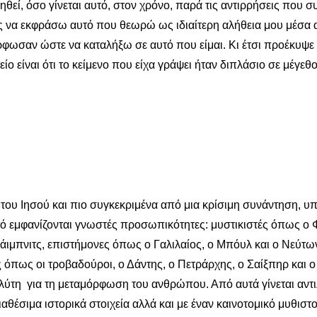
ηρηθεί, όσο γίνεται αυτό, στον χρόνο, παρά τις αντιρρήσεις που
ς να εκφράσω αυτό που θεωρώ ως ιδιαίτερη αλήθεια μου μέσα 
ωσαν ώστε να καταλήξω σε αυτό που είμαι. Κι έτσι προέκυψε έ
 είναι ότι το κείμενο που είχα γράψει ήταν διπλάσιο σε μέγεθο
του Ιησού και πιο συγκεκριμένα από μια κρίσιμη συνάντηση, υπο
τό εμφανίζονται γνωστές προσωπικότητες: μυστικιστές όπως ο Φ
Λάιμπνιτς, επιστήμονες όπως ο Γαλιλαίος, ο Μπόυλ και ο Νεύτω
ς όπως οι τροβαδούροι, ο Δάντης, ο Πετράρχης, ο Σαίξπηρ και ο 
ταλύτη για τη μεταμόρφωση του ανθρώπου. Από αυτά γίνεται αντ
έσιμα ιστορικά στοιχεία αλλά και με έναν καινοτομικό μυθιστ