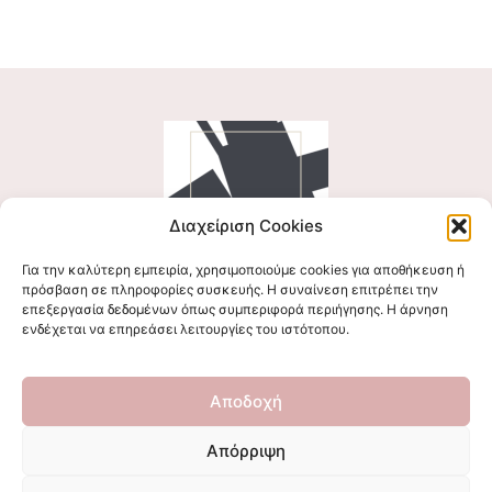
Διαχείριση Cookies
Για την καλύτερη εμπειρία, χρησιμοποιούμε cookies για αποθήκευση ή
Ακολουθήστε μας
πρόσβαση σε πληροφορίες συσκευής. Η συναίνεση επιτρέπει την
επεξεργασία δεδομένων όπως συμπεριφορά περιήγησης. Η άρνηση
ενδέχεται να επηρεάσει λειτουργίες του ιστότοπου.
Επικοινωνήστε μαζί μας
Αποδοχή
stigmalogou@gmail.com
Απόρριψη