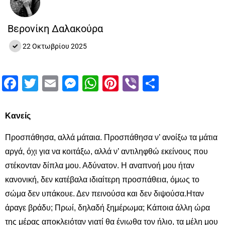
Βερονίκη Δαλακούρα
22 Οκτωβρίου 2025
Facebook
Twitter
Email
Messenger
WhatsApp
Pinterest
Viber
Μοιραστ
Κανείς
Προσπάθησα, αλλά μάταια. Προσπάθησα ν’ ανοίξω τα μάτια
αργά, όχι για να κοιτάξω, αλλά ν’ αντιληφθώ εκείνους που
στέκονταν δίπλα μου. Αδύνατον. Η αναπνοή μου ήταν
κανονική, δεν κατέβαλα ιδιαίτερη προσπάθεια, όμως το
σώμα δεν υπάκουε. Δεν πεινούσα και δεν διψούσα.Ηταν
άραγε βράδυ; Πρωί, δηλαδή ξημέρωμα; Κάποια άλλη ώρα
της μέρας αποκλειόταν γιατί θα ένιωθα τον ήλιο, τα μέλη μου