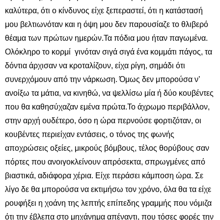
καλύτερα, ότι ο κίνδυνος είχε ξεπεραστεί, ότι η κατάστασή
μου βελτιωνόταν και η όψη μου δεν παρουσίαζε το θλιβερό
θέαμα των πρώτων ημερών.Τα πόδια μου ήταν παγωμένα.
Ολόκληρο το κορμί γινόταν σιγά σιγά ένα κομμάτι πάγος, τα
δόντια άρχισαν να κροταλίζουν, είχα ρίγη, σημάδι ότι
συνερχόμουν από την νάρκωση. Όμως δεν μπορούσα ν’
ανοίξω τα μάτια, να κινηθώ, να ψελλίσω μία ή δύο κουβέντες
που θα καθησύχαζαν εμένα πρώτα.Το άχρωμο περιβάλλον,
στην αρχή ουδέτερο, όσο η ώρα περνούσε φορτιζόταν, οι
κουβέντες περιείχαν εντάσεις, ο τόνος της φωνής
αποχρώσεις οξείες, μικρούς βόμβους, τέλος θορύβους σαν
πόρτες που ανοιγοκλείνουν απρόσεκτα, σπρωγμένες από
βιαστικά, αδιάφορα χέρια. Είχε περάσει κάμποση ώρα. Σε
λίγο δε θα μπορούσα να εκτιμήσω τον χρόνο, όλα θα τα είχε
ρουφήξει η χοάνη της λεπτής επίπεδης γραμμής που νόμιζα
ότι την έβλεπα στο μηχάνημα απέναντι, που τόσες φορές την