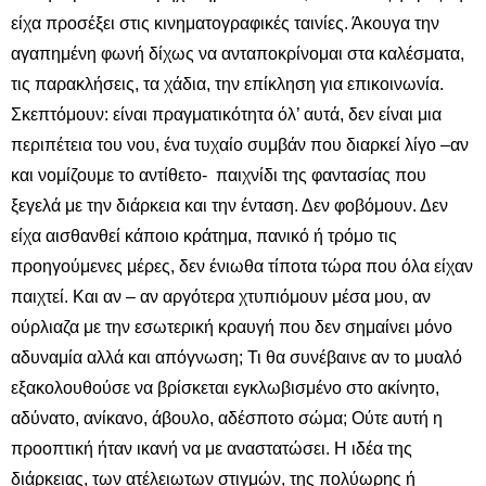
είχα προσέξει στις κινηματογραφικές ταινίες. Άκουγα την
αγαπημένη φωνή δίχως να ανταποκρίνομαι στα καλέσματα,
τις παρακλήσεις, τα χάδια, την επίκληση για επικοινωνία.
Σκεπτόμουν: είναι πραγματικότητα όλ’ αυτά, δεν είναι μια
περιπέτεια του νου, ένα τυχαίο συμβάν που διαρκεί λίγο –αν
και νομίζουμε το αντίθετο- παιχνίδι της φαντασίας που
ξεγελά με την διάρκεια και την ένταση. Δεν φοβόμουν. Δεν
είχα αισθανθεί κάποιο κράτημα, πανικό ή τρόμο τις
προηγούμενες μέρες, δεν ένιωθα τίποτα τώρα που όλα είχαν
παιχτεί. Και αν – αν αργότερα χτυπιόμουν μέσα μου, αν
ούρλιαζα με την εσωτερική κραυγή που δεν σημαίνει μόνο
αδυναμία αλλά και απόγνωση; Τι θα συνέβαινε αν το μυαλό
εξακολουθούσε να βρίσκεται εγκλωβισμένο στο ακίνητο,
αδύνατο, ανίκανο, άβουλο, αδέσποτο σώμα; Ούτε αυτή η
προοπτική ήταν ικανή να με αναστατώσει. Η ιδέα της
διάρκειας, των ατέλειωτων στιγμών, της πολύωρης ή