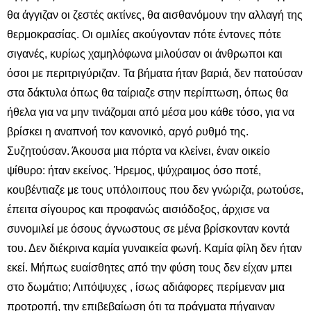
θα άγγιζαν οι ζεστές ακτίνες, θα αισθανόμουν την αλλαγή της
θερμοκρασίας. Οι ομιλίες ακούγονταν πότε έντονες πότε
σιγανές, κυρίως χαμηλόφωνα μιλούσαν οι άνθρωποι και
όσοι με περιτριγύριζαν. Τα βήματα ήταν βαριά, δεν πατούσαν
στα δάκτυλα όπως θα ταίριαζε στην περίπτωση, όπως θα
ήθελα για να μην τινάζομαι από μέσα μου κάθε τόσο, για να
βρίσκει η αναπνοή τον κανονικό, αργό ρυθμό της.
Συζητούσαν. Άκουσα μια πόρτα να κλείνει, έναν οικείο
ψίθυρο: ήταν εκείνος. Ήρεμος, ψύχραιμος όσο ποτέ,
κουβέντιαζε με τους υπόλοιπους που δεν γνώριζα, ρωτούσε,
έπειτα σίγουρος και προφανώς αισιόδοξος, άρχισε να
συνομιλεί με όσους άγνωστους σε μένα βρίσκονταν κοντά
του. Δεν διέκρινα καμία γυναικεία φωνή. Καμία φίλη δεν ήταν
εκεί. Μήπως ευαίσθητες από την φύση τους δεν είχαν μπει
στο δωμάτιο; Λιπόψυχες , ίσως αδιάφορες περίμεναν μια
προτροπή, την επιβεβαίωση ότι τα πράγματα πήγαιναν