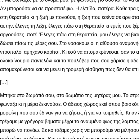
Αν μπορούσα να σε προστατέψω. Η ελπίδα, πατέρα. Κάθε τρεις 
στη θεραπεία κι η ζωή με πονούσε, η ζωή που εσένα σε αρνιότα
αυτήν, έλεγες τη λέξη, έλεγες πάω στη θεραπεία κι εμείς που ξ
αργοούσες. ποτέ. Έλεγες πάω στη θεραπεία, μου έλεγες να βιασ
δώσει πίσω τις μέρες σου. Στο νοσοκομείο, η αίθουσα αναμονής 
ντροπαλό, αμήχανο κορίτσι. Κι εσύ να απομακρύνεσαι, σαν το 
ολοκαίνουριο παντελόνι και το πουλόβερ που σου χάρισε η αδ
απομακρύνεσαι και να μένει η τρομερή αίσθηση πως δεν θα επι
[…]
Μπήκα στο δωμάτιό σου, στο δωμάτιο της μητέρας μου. Το στ
φώναζα κι η μέρα ξεκινούσε. Ο άδειος χώρος εκεί όπου βρισκ
μορφίνη που σου έδιναν για να ζήσεις ή για να κοιμηθείς. Κι α
τρέχαμε με γρήγορα βήματα μέχρι το αναμμένο φως της λάμπας,
μπορώ να πονάω. Σε κοιτάζαμε χωρίς να μπορούμε να μιλήσουμε
από σένα, τη δύναμη. Και το δωμάτιο έμενε με την αρρώστια και