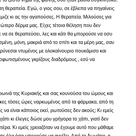
η θεραπεία. Εγώ, ο γιος σου, σε έβλεπα να πηγαίνεις
μιζε κι ας την αγαπούσες. Η θεραπεία. Μιλούσες για
εσώτερο δέρμα μας. Είχες τέτοια θέληση που δεν
ε να σε θεραπεύσει, λες και κάτι θα μπορούσε να οσυ
μένη, μόνη, μακριά από το σπίτι και τα μέρη μας, σαν
κρύνεσαι ντυμένος με ολοκαίνουριο πουκάμισο και
ποφωτισμένους γκρίζους διαδρόμους , εσύ να
ρωινά της Κυριακής και σας κουνούσα του ώμους και
θηκες τόσες ώρες ναρκωμένος από τα φάρμακα, από τη
 να είναι κάποιος εκεί, ρωτούσες δεν ακούς; Κι εμείς
πι κι έλεγες δώσε μου γρήγορα το χάπι, γιατί δεν
έρα. Κι εμείς χρειαζόταν να έχουμε αυτό που μάθαμε
 σε όλα όσα μπορούσε να αγγίξει. Από το δωμάτιο, η