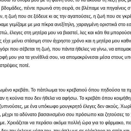
βδομάδες, πέντε πρωινά στη σειρά, σε βλέπαμε να πηγαίνεις στ
ν, η ζωή που σε ξόδευε κι ας την αγαπούσες, η ζωή που σε γκρέ
έραμε γεμίζαμε με μια πίκρα ανεξίτηλη, χαραγμένη οριστικά στο 
τώ, έλεγες στη μητέρα μου να βιαστεί, λες και κάτι θα μπορούσ
είχε μείνει στάσιμη στον άχρηστο χρόνο και η μητέρα μου καθισ
αγόρι που σέβεται τη ζωή, που πάντα ήθελες να γίνω, να απομα
ερφή μου για τα γενέθλιά σου, να απομακρύνεσαι μέσα στους υ
στρέψεις ποτέ.
ρωμένο κρεβάτι. Το πάπλωμα του κρεβατιού όπου πηδούσα τα π
όταν η κούνια που δεν ήθελα να αφήσω. Το κρεβάτι όπου κοιμή
ν ξυπνούσες, με ένα υπόκωφο μουγκρητό έλεγες δεν ακούς. Χωρίς
 μέχρι το αδύνατο βασανισμένο σου πρόσωπο και ζητούσες το χά
. Χρειάζεται να περάσει ακόμα πολλή ώρα για το φάρμακο, πατ
 δεν την έκλεινε μέσα του, την άπλωνε σε ολόκληρο το σπίτι και