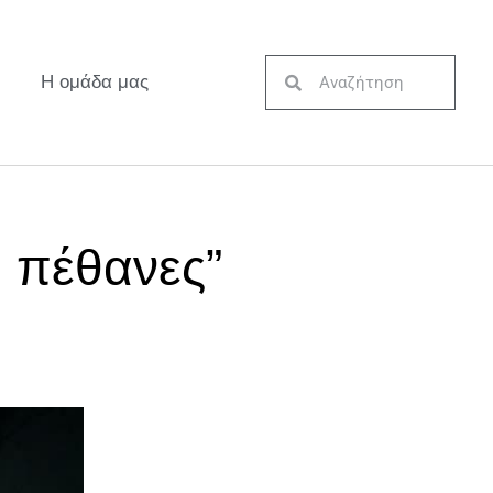
Η ομάδα μας
υ πέθανες”