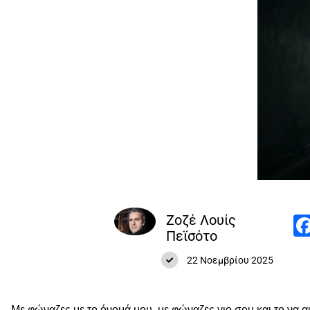
Ζοζέ Λουίς
Πεϊσότο
22 Νοεμβρίου 2025
…Με φώναζες με το όνομά μου, με φώναζες γιο σου και το να ακ