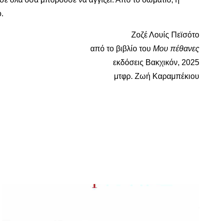
.
Ζοζέ Λουίς Πεϊσότο
από το βιβλίο του
Μου πέθανες
εκδόσεις Βακχικόν, 2025
μτφρ. Ζωή Καραμπέκιου