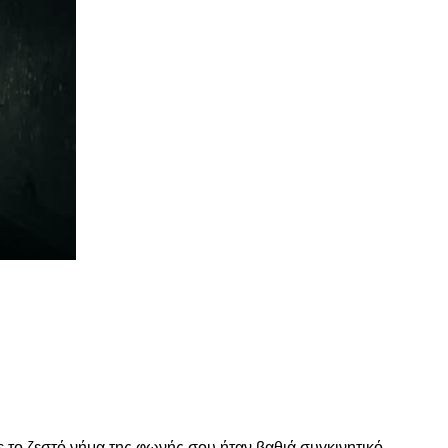
τε
 το ζεστό νήμα της φωνής σου ήταν βαθιά συγκινητικό.