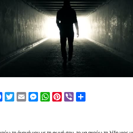
Facebook
Twitter
Email
Messenger
WhatsApp
Pinterest
Viber
Μοιραστεί
ούω το όνομά μου με τη φωνή σου, το να ακούω τη λέξη γιος με