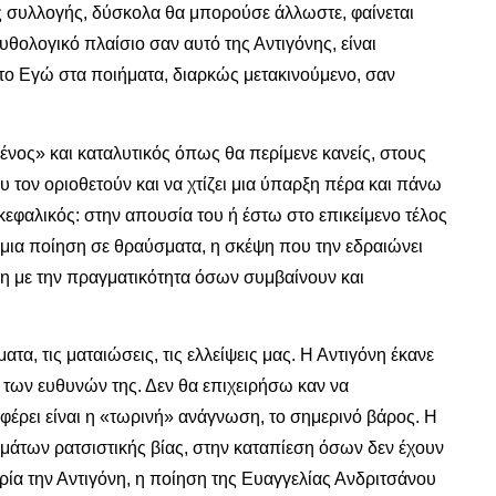
ης συλλογής, δύσκολα θα μπορούσε άλλωστε, φαίνεται
υθολογικό πλαίσιο σαν αυτό της Αντιγόνης, είναι
το Εγώ στα ποιήματα, διαρκώς μετακινούμενο, σαν
νος» και καταλυτικός όπως θα περίμενε κανείς, στους
υ τον οριοθετούν και να χτίζει μια ύπαρξη πέρα και πάνω
γκεφαλικός: στην απουσία του ή έστω στο επικείμενο τέλος
ς μια ποίηση σε θραύσματα, η σκέψη που την εδραιώνει
εση με την πραγματικότητα όσων συμβαίνουν και
τα, τις ματαιώσεις, τις ελλείψεις μας. Η Αντιγόνη έκανε
ν των ευθυνών της. Δεν θα επιχειρήσω καν να
φέρει είναι η «τωρινή» ανάγνωση, το σημερινό βάρος. Η
μάτων ρατσιστικής βίας, στην καταπίεση όσων δεν έχουν
ρία την Αντιγόνη, η ποίηση της Ευαγγελίας Ανδριτσάνου