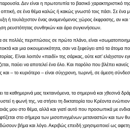
αρουσία. Δεν είναι η πρωτοτυπία το βασικό χαρακτηριστικό τ
 οπτική, σε ένα θέμα καλώς ή κακώς γνωστό τοις πάσι. Σε ένα μ
ιξη ή τουλάχιστον ένας αναμενόμενος χώρος έκφρασης, αν και 
θηση ρευστότητας συνθηκών και άρα συγκινήσεων.
α σε πολλές περιπτώσεις σε πρώτο πλάνο, είναι «σωματοποιημέ
κτά και μια οικουμενικότητα, σαν να ξεφεύγει από τα άτομα πο
ορίας. Είναι λοιπόν «παιδί» της σάρκας, ούτε κατ’ ελάχιστον ε
ζεται, παύει να αποτελεί ένα όλο. Και παρόλο που βλέπει κανεί
ς και – το κυριότερο – είναι σύγχρονη, τωρινή, σε άμεση σύνδ
ι τα καθημερινά μας τεκταινόμενα, τα σημερινά και χθεσινά δράμα
ουστεί η φωνή της, να στήσει τη δικτατορία του Κρέοντα ενώπιο
ιάς μου στο θέμα, αλλά και γιατί αυτό που προσωπικά με ενδια
φτίζεται στο σήμερα των μισοπνιγμένων μεταναστών και των θυ
ς δώσουν βήμα και λόγο. Ακριβώς επειδή χρησιμοποιεί ως αφετη