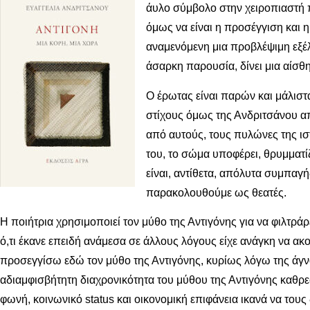
άυλο σύμβολο στην χειροπιαστή π
όμως να είναι η προσέγγιση και η
αναμενόμενη μια προβλέψιμη εξέλ
άσαρκη παρουσία, δίνει μια αίσ
Ο έρωτας είναι παρών και μάλιστ
στίχους όμως της Ανδριτσάνου απο
από αυτούς, τους πυλώνες της ιστ
του, το σώμα υποφέρει, θρυμματί
είναι, αντίθετα, απόλυτα συμπαγή
παρακολουθούμε ως θεατές.
Η ποιήτρια χρησιμοποιεί τον μύθο της Αντιγόνης για να φιλτράρε
ό,τι έκανε επειδή ανάμεσα σε άλλους λόγους είχε ανάγκη να ακ
προσεγγίσω εδώ τον μύθο της Αντιγόνης, κυρίως λόγω της άγνο
αδιαμφισβήτητη διαχρονικότητα του μύθου της Αντιγόνης καθρε
φωνή, κοινωνικό status και οικονομική επιφάνεια ικανά να του