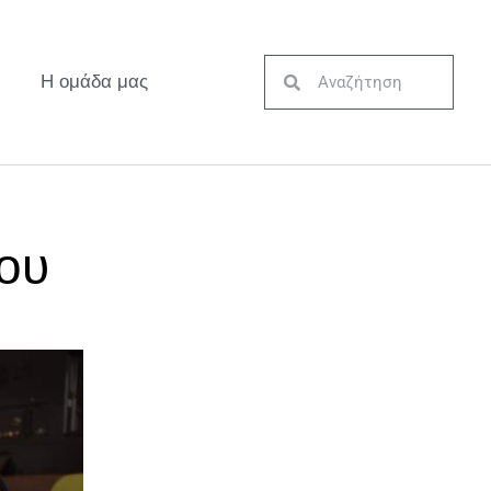
Η ομάδα μας
νου