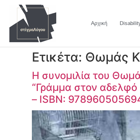
Αρχική
Disabilit
Ετικέτα:
Θωμάς Κ
Η συνομιλία του Θωμά 
“Γράμμα στον αδελφό 
– ISBN: 97896050569