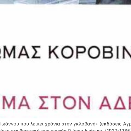
 Ιωάννου που λείπει χρόνια στην γκλαβανή» (εκδόσεις Άγ
ράφο και θεατρικό συγγραφέα Γιώργο Ιωάννου (1927-1985