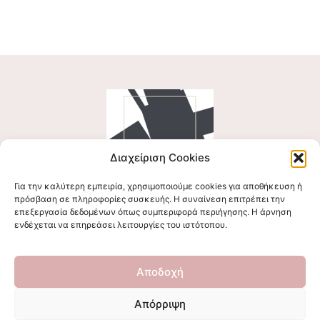
Διαχείριση Cookies
Για την καλύτερη εμπειρία, χρησιμοποιούμε cookies για αποθήκευση ή
Ακολουθήστε μας
πρόσβαση σε πληροφορίες συσκευής. Η συναίνεση επιτρέπει την
επεξεργασία δεδομένων όπως συμπεριφορά περιήγησης. Η άρνηση
ενδέχεται να επηρεάσει λειτουργίες του ιστότοπου.
Επικοινωνήστε μαζί μας
Αποδοχή
stigmalogou@gmail.com
Απόρριψη