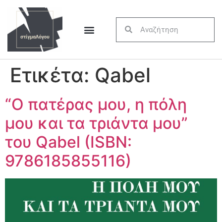
Ετικέτα:
Qabel
“Ο πατέρας μου, η πόλη
μου και τα τριάντα μου”
του Qabel (ISBN:
9786185855116)