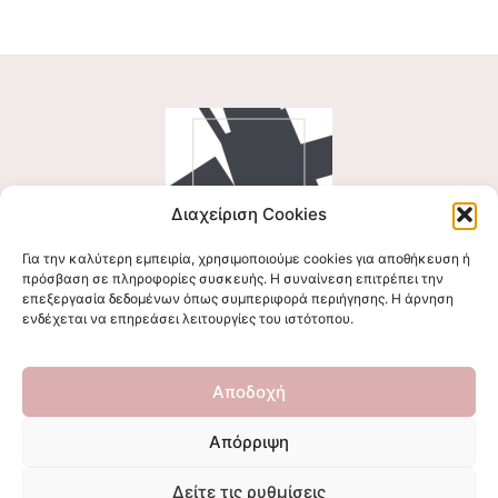
Διαχείριση Cookies
Για την καλύτερη εμπειρία, χρησιμοποιούμε cookies για αποθήκευση ή
Ακολουθήστε μας
πρόσβαση σε πληροφορίες συσκευής. Η συναίνεση επιτρέπει την
επεξεργασία δεδομένων όπως συμπεριφορά περιήγησης. Η άρνηση
ενδέχεται να επηρεάσει λειτουργίες του ιστότοπου.
Επικοινωνήστε μαζί μας
Αποδοχή
stigmalogou@gmail.com
Απόρριψη
Δείτε τις ρυθμίσεις