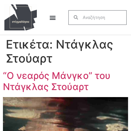
Ετικέτα:
Ντάγκλας
Στούαρτ
“Ο νεαρός Μάνγκο” του
Ντάγκλας Στούαρτ