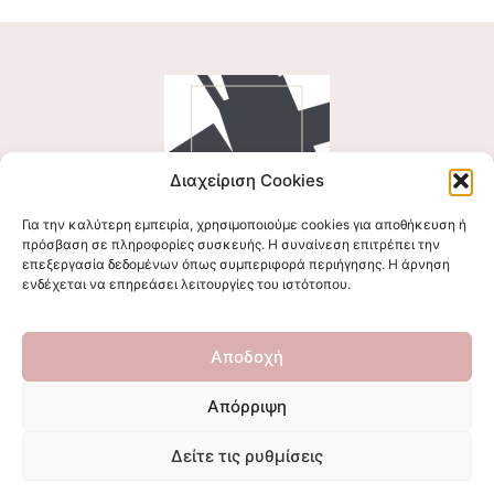
Διαχείριση Cookies
Για την καλύτερη εμπειρία, χρησιμοποιούμε cookies για αποθήκευση ή
Ακολουθήστε μας
πρόσβαση σε πληροφορίες συσκευής. Η συναίνεση επιτρέπει την
επεξεργασία δεδομένων όπως συμπεριφορά περιήγησης. Η άρνηση
ενδέχεται να επηρεάσει λειτουργίες του ιστότοπου.
Επικοινωνήστε μαζί μας
Αποδοχή
stigmalogou@gmail.com
Απόρριψη
Δείτε τις ρυθμίσεις