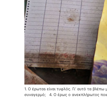
1. Ο έρωταs είναι τυφλός. Γι’ αυτό τα βλέπ
συναγερμό; 4. Ο έρως ο ανεκπλήρωτος ποιήμ