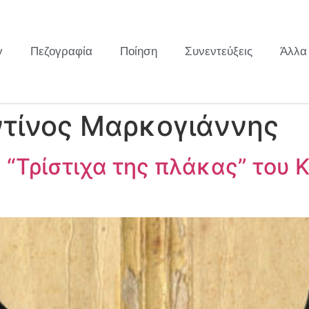
y
Πεζογραφία
Ποίηση
Συνεντεύξεις
Άλλα
τίνος Μαρκογιάννης
 “Τρίστιχα της πλάκας” του