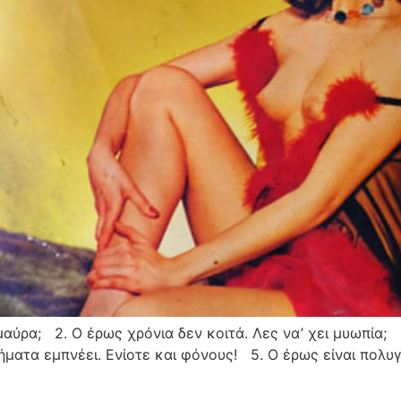
ω μαύρα; 2. Ο έρως χρόνια δεν κοιτά. Λες να’ χει μυωπία;
ατα εμπνέει. Ενίοτε και φόνους! 5. Ο έρως είναι πολυγ