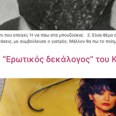
άτι που επείγει; Ή να πάω στα μπουζούκια; 2. Είναι θέμα 
τάσεις, με συμβούλευσε ο γιατρός. Μάλλον θα πω το ποί
 “Ερωτικός δεκάλογος” του 