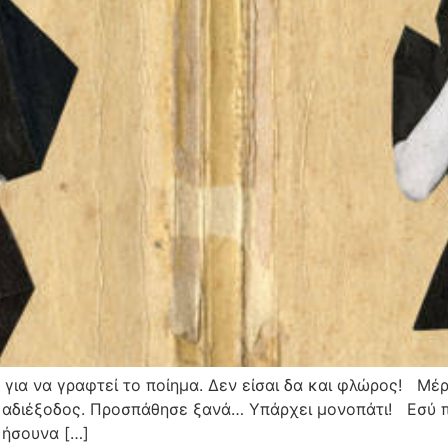
 για να γραφτεί το ποίημα. Δεν είσαι δα και φλώρος! Μέρ
 αδιέξοδος. Προσπάθησε ξανά… Υπάρχει μονοπάτι! Εσύ πο
 ήσουνα […]