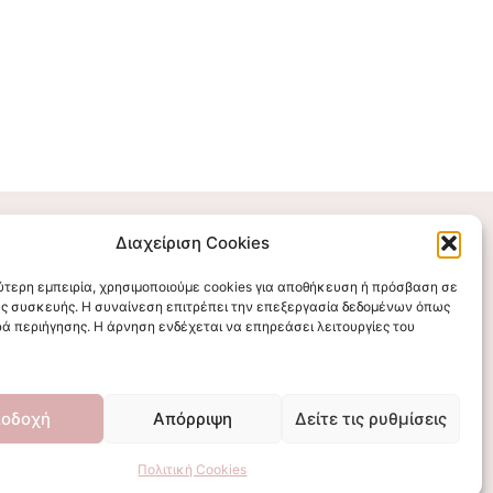
Διαχείριση Cookies
Επικοινωνήστε μαζί μας
λύτερη εμπειρία, χρησιμοποιούμε cookies για αποθήκευση ή πρόσβαση σε
ς συσκευής. Η συναίνεση επιτρέπει την επεξεργασία δεδομένων όπως
stigmalogou@gmail.com
ά περιήγησης. Η άρνηση ενδέχεται να επηρεάσει λειτουργίες του
οδοχή
Απόρριψη
Δείτε τις ρυθμίσεις
Πολιτική Cookies