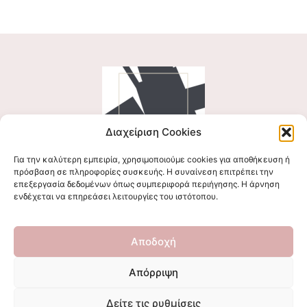
Διαχείριση Cookies
Για την καλύτερη εμπειρία, χρησιμοποιούμε cookies για αποθήκευση ή
Ακολουθήστε μας
πρόσβαση σε πληροφορίες συσκευής. Η συναίνεση επιτρέπει την
επεξεργασία δεδομένων όπως συμπεριφορά περιήγησης. Η άρνηση
ενδέχεται να επηρεάσει λειτουργίες του ιστότοπου.
Επικοινωνήστε μαζί μας
Αποδοχή
stigmalogou@gmail.com
Απόρριψη
Δείτε τις ρυθμίσεις