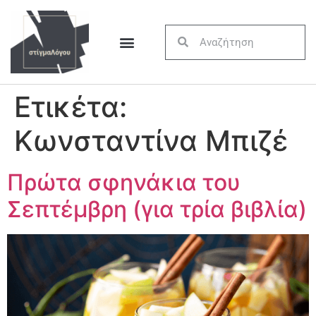
Ετικέτα:
Κωνσταντίνα Μπιζέ
Πρώτα σφηνάκια του
Σεπτέμβρη (για τρία βιβλία)