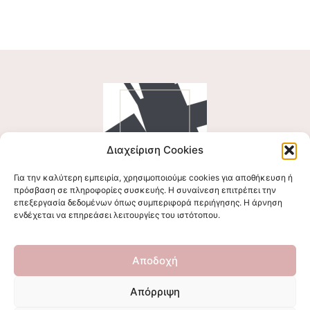
Διαχείριση Cookies
Για την καλύτερη εμπειρία, χρησιμοποιούμε cookies για αποθήκευση ή
Ακολουθήστε μας
πρόσβαση σε πληροφορίες συσκευής. Η συναίνεση επιτρέπει την
επεξεργασία δεδομένων όπως συμπεριφορά περιήγησης. Η άρνηση
ενδέχεται να επηρεάσει λειτουργίες του ιστότοπου.
Επικοινωνήστε μαζί μας
Αποδοχή
stigmalogou@gmail.com
Απόρριψη