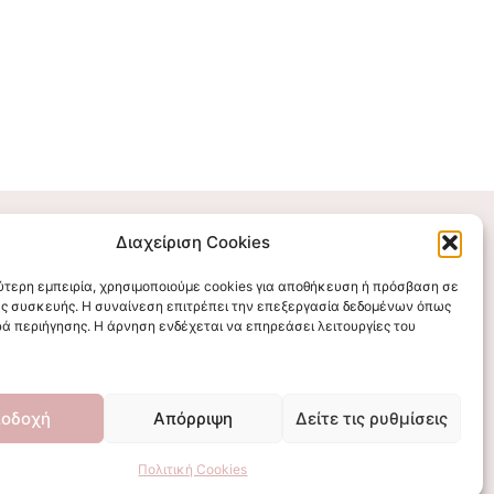
Διαχείριση Cookies
Επικοινωνήστε μαζί μας
λύτερη εμπειρία, χρησιμοποιούμε cookies για αποθήκευση ή πρόσβαση σε
ς συσκευής. Η συναίνεση επιτρέπει την επεξεργασία δεδομένων όπως
stigmalogou@gmail.com
ά περιήγησης. Η άρνηση ενδέχεται να επηρεάσει λειτουργίες του
οδοχή
Απόρριψη
Δείτε τις ρυθμίσεις
Πολιτική Cookies