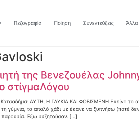
y
Πεζογραφία
Ποίηση
Συνεντεύξεις
Άλλα
avloski
ποιητή της Βενεζουέλας Johnn
το στίγμαΛόγου
 Κατσαδήμα: ΑΥΤΗ, Η ΓΛΥΚΙΑ ΚΑΙ ΦΟΒΙΣΜΕΝΗ Εκείνο το απ
ί τη γύμνια, το απαλό χάδι με έκανε να ξυπνήσω (ποτέ δεν
η παρουσία. Έξω συζητούσαν. […]