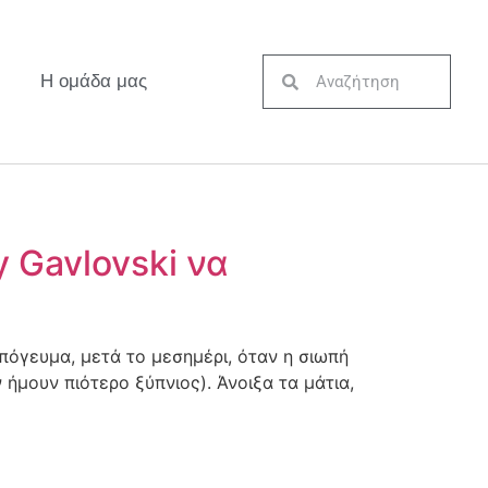
Η ομάδα μας
y Gavlovski να
όγευμα, μετά το μεσημέρι, όταν η σιωπή
 ήμουν πιότερο ξύπνιος). Άνοιξα τα μάτια,