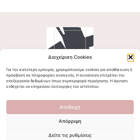
Διαχείριση Cookies
Για την καλύτερη εμπειρία, χρησιμοποιούμε cookies για αποθήκευση ή
Ακολουθήστε μας
πρόσβαση σε πληροφορίες συσκευής. Η συναίνεση επιτρέπει την
επεξεργασία δεδομένων όπως συμπεριφορά περιήγησης. Η άρνηση
ενδέχεται να επηρεάσει λειτουργίες του ιστότοπου.
Επικοινωνήστε μαζί μας
Αποδοχή
stigmalogou@gmail.com
Απόρριψη
Δείτε τις ρυθμίσεις