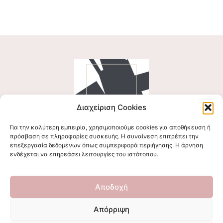
Διαχείριση Cookies
Για την καλύτερη εμπειρία, χρησιμοποιούμε cookies για αποθήκευση ή
Ακολουθήστε μας
πρόσβαση σε πληροφορίες συσκευής. Η συναίνεση επιτρέπει την
επεξεργασία δεδομένων όπως συμπεριφορά περιήγησης. Η άρνηση
ενδέχεται να επηρεάσει λειτουργίες του ιστότοπου.
Επικοινωνήστε μαζί μας
Αποδοχή
stigmalogou@gmail.com
Απόρριψη