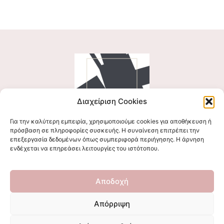
Διαχείριση Cookies
Για την καλύτερη εμπειρία, χρησιμοποιούμε cookies για αποθήκευση ή
Ακολουθήστε μας
πρόσβαση σε πληροφορίες συσκευής. Η συναίνεση επιτρέπει την
επεξεργασία δεδομένων όπως συμπεριφορά περιήγησης. Η άρνηση
ενδέχεται να επηρεάσει λειτουργίες του ιστότοπου.
Επικοινωνήστε μαζί μας
Αποδοχή
stigmalogou@gmail.com
Απόρριψη