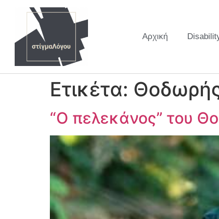
Αρχική
Disabilit
Ετικέτα:
Θοδωρής
“Ο πελεκάνος” του Θ