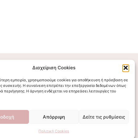
Διαχείριση Cookies
Επικοινωνήστε μαζί μας
λύτερη εμπειρία, χρησιμοποιούμε cookies για αποθήκευση ή πρόσβαση σε
ς συσκευής. Η συναίνεση επιτρέπει την επεξεργασία δεδομένων όπως
stigmalogou@gmail.com
ά περιήγησης. Η άρνηση ενδέχεται να επηρεάσει λειτουργίες του
οδοχή
Απόρριψη
Δείτε τις ρυθμίσεις
Πολιτική Cookies