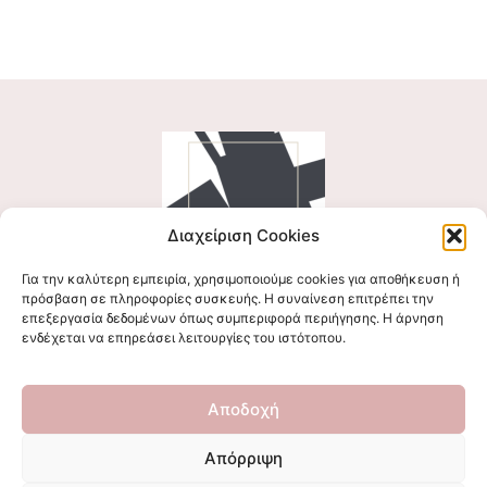
Διαχείριση Cookies
Για την καλύτερη εμπειρία, χρησιμοποιούμε cookies για αποθήκευση ή
Ακολουθήστε μας
πρόσβαση σε πληροφορίες συσκευής. Η συναίνεση επιτρέπει την
επεξεργασία δεδομένων όπως συμπεριφορά περιήγησης. Η άρνηση
ενδέχεται να επηρεάσει λειτουργίες του ιστότοπου.
Επικοινωνήστε μαζί μας
Αποδοχή
stigmalogou@gmail.com
Απόρριψη