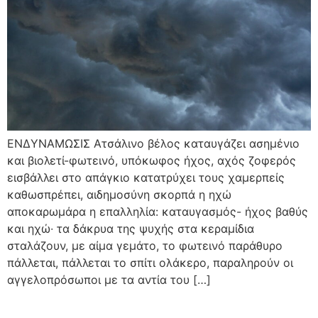
ΕΝΔΥΝΑΜΩΣΙΣ Ατσάλινο βέλος καταυγάζει ασημένιο
και βιολετί-φωτεινό, υπόκωφος ήχος, αχός ζοφερός
εισβάλλει στο απάγκιο κατατρύχει τους χαμερπείς
καθωσπρέπει, αιδημοσύνη σκορπά η ηχώ
αποκαρωμάρα η επαλληλία: καταυγασμός- ήχος βαθύς
και ηχώ∙ τα δάκρυα της ψυχής στα κεραμίδια
σταλάζουν, με αίμα γεμάτο, το φωτεινό παράθυρο
πάλλεται, πάλλεται το σπίτι ολάκερο, παραληρούν οι
αγγελοπρόσωποι με τα αντία του […]