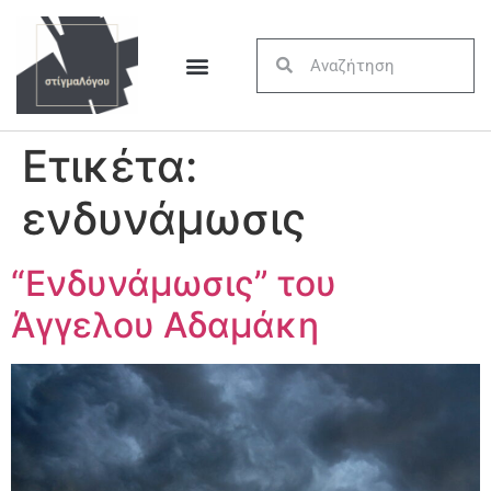
Ετικέτα:
ενδυνάμωσις
“Ενδυνάμωσις” του
Άγγελου Αδαμάκη