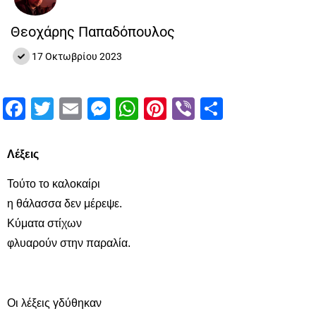
Θεοχάρης Παπαδόπουλος
17 Οκτωβρίου 2023
Facebook
Twitter
Email
Messenger
WhatsApp
Pinterest
Viber
Μοιραστ
Λέξεις
Τούτο το καλοκαίρι
η θάλασσα δεν μέρεψε.
Κύματα στίχων
φλυαρούν στην παραλία.
Οι λέξεις γδύθηκαν