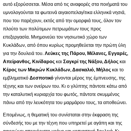
αυτό εξορύσσεται. Μέσα από τις αναφορές στα ποιήματά του
υμνολογούνται τα φωτεινά αιγαιοπελαγίτικα ελληνικά νησιά,
που του παρέχουν, εκτός από την ομορφιά τους, όλον τον
πλούτο των πολύτιμων πετρωμάτων τους προς
επεξεργασία. Μνημονεύει τον νησιωτικό χώρο των
Κυκλάδων, από όπου κυρίως προμηθεύεται την πρώτη ύλη
για την δουλειά του.
Λεύκες της Πάρου, Μέλανες, Εγγαρές,
Απείρανθος, Κινίδαρος
και
Σαγκρί της Νάξου, Δήλος
και
Κέρος των Μικρών Κυκλάδων, Δασκαλιό, Μήλος
και το
εμβληματικό
Δεσποτικό
γίνονται μέρος της έμπνευσης, της
τέχνης και των ονείρων του. Κι ο γλύπτης πάντοτε κάτω από
την καταλυτική κυριαρχία του φωτός, πάντοτε σκυμμένος
πάνω από την λευκότητα του μαρμάρου τους, τα αποθεώνει.
Επομένως, η θεματική του συνίσταται στην έκφραση της
σύνδεσής του με την τέχνη που υπηρετεί με αγάπη και της