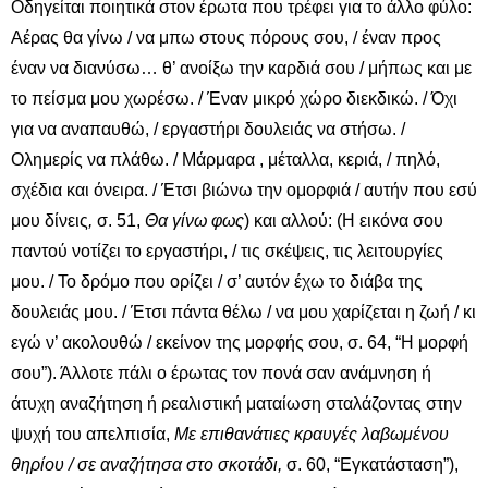
Οδηγείται ποιητικά στον έρωτα που τρέφει για το άλλο φύλο:
Αέρας θα γίνω / να μπω στους πόρους σου, / έναν προς
έναν να διανύσω… θ’ ανοίξω την καρδιά σου / μήπως και με
το πείσμα μου χωρέσω. / Έναν μικρό χώρο διεκδικώ. / Όχι
για να αναπαυθώ, / εργαστήρι δουλειάς να στήσω. /
Ολημερίς να πλάθω. / Μάρμαρα , μέταλλα, κεριά, / πηλό,
σχέδια και όνειρα. / Έτσι βιώνω την ομορφιά / αυτήν που εσύ
μου δίνεις
,
σ. 51,
Θα γίνω φως
) και αλλού: (Η εικόνα σου
παντού νοτίζει το εργαστήρι, / τις σκέψεις, τις λειτουργίες
μου. / Το δρόμο που ορίζει / σ’ αυτόν έχω το διάβα της
δουλειάς μου. / Έτσι πάντα θέλω / να μου χαρίζεται η ζωή / κι
εγώ ν’ ακολουθώ / εκείνον της μορφής σου, σ. 64, “Η μορφή
σου”). Άλλοτε πάλι ο έρωτας τον πονά σαν ανάμνηση ή
άτυχη αναζήτηση ή ρεαλιστική ματαίωση σταλάζοντας στην
ψυχή του απελπισία,
Με επιθανάτιες κραυγές λαβωμένου
θηρίου / σε αναζήτησα στο σκοτάδι,
σ. 60, “Εγκατάσταση”),