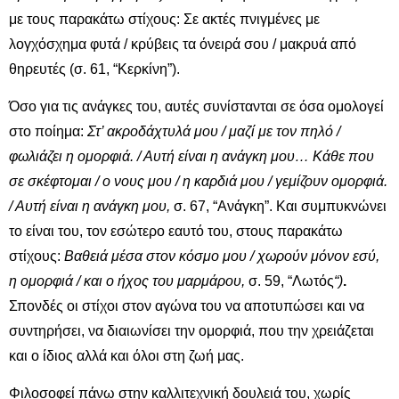
με τους παρακάτω στίχους: Σε ακτές πνιγμένες με
λογχόσχημα φυτά / κρύβεις τα όνειρά σου / μακρυά από
θηρευτές (σ. 61, “Κερκίνη”).
Όσο για τις ανάγκες του, αυτές συνίστανται σε όσα ομολογεί
στο ποίημα:
Στ’ ακροδάχτυλά μου / μαζί με τον πηλό /
φωλιάζει η ομορφιά. / Αυτή είναι η ανάγκη μου… Κάθε που
σε σκέφτομαι / ο νους μου / η καρδιά μου / γεμίζουν ομορφιά.
/ Αυτή είναι η ανάγκη μου,
σ. 67, “Ανάγκη”. Και συμπυκνώνει
το είναι του, τον εσώτερο εαυτό του, στους παρακάτω
στίχους:
Βαθειά μέσα στον κόσμο μου / χωρούν μόνον εσύ,
η ομορφιά / και ο ήχος του μαρμάρου
,
σ. 59, “Λωτός
“)
.
Σπονδές οι στίχοι στον αγώνα του να αποτυπώσει και να
συντηρήσει, να διαιωνίσει την ομορφιά, που την χρειάζεται
και ο ίδιος αλλά και όλοι στη ζωή μας.
Φιλοσοφεί πάνω στην καλλιτεχνική δουλειά του, χωρίς