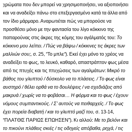
χρώματα που δεν μπορεί να χρησιμοποιήσει, να αξιοποιήσει
και να αναδείξει πάνω στο επεξεργασμένο κατά τα άλλα από
τον ίδιο μάρμαρο. Αναρωτιέται πώς να μπορούσε να
προσθέσει μόνο με την φαντασία του λίγο κόκκινο της
παπαρούνας στις άκρες της κόμης του αγάλματός του:
Το
κόκκινο μου λείπει. / Πώς να βάψω / κόκκινες τις άκρες των
μαλλιών σου;,
σ. 25, “Το μπλε
“
). Εκεί έχει μόνο το χρέος να
αναδείξει το φως, το λευκό, καθαρό, απαστράπτον φως μέσα
από τις πτυχές και τις πτυχώσεις των αγαλμάτων:
Μικρό το
βάθος του γλυπτού / δύσκολο να το πλάσεις. / Το φως είναι
αυστηρό / θέλει ορθά να το δουλέψεις / να σχεδιάζεις από
μακρυά / χωρίς να το φοβάσαι… Η φόρμα και το φως / έχουν
νόμους συμπαντικούς. / Σ’ αυτούς να πειθαρχείς. / Το φως
έχει πορεία διαβατή / και το γλυπτό μαζί του,
σ. 13-14,
“ΠΛΑΤΘΙΣ ΠΑΡΙΩΣ ΕΠΩΗΣΕΝ”). Κι αλλού:
Με το βελόνι και
το πικούνι πλάθεις σκιές / τις οδηγείς απόβαθα, ρηχά, / τις