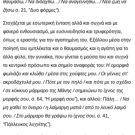
θαυμάσω, / Να διδαχθώ…/ Να αναγεννηθώ…/ Νέα ζωή να
ζήσω
σ. 21, “Δυο φόρμες
“
).
Στοχάζεται με εσωτερική ένταση αλλά και συχνά και με
φανερό ενθουσιασμό, με ευσυνειδησία και τρυφερότητα,
όπως ο εραστής για την αγαπημένη του. Εξάλλου μέσα στην
ποίησή του εμπλέκεται και ο θαυμασμός και η αγάπη για το
άλλο φύλο, την γυναίκα, που γίνεται η μούσα του και συχνά
το κεντρικό πρόσωπο και σημείο αναφοράς του:
Η ομορφιά
φωλιάζει και κλώθει / μέσα στις χούφτες μου. / Οι γέννες στ’
ακροδάχτυλά μου. / Πότε με τον πηλό / και πότε με το σχέδιο
/ σε κόκκινο μάρμαρο της Μάνης / σημειώνω το ίχνος της
μορφής σου,
σ. 64, “Η μορφή σου”), και αλλού:
Πάλη… / Να
μη χαθεί το όνειρο / η λαίμαργη ματιά / από το λευκό λαιμό
σου. / Στο μάρμαρο θα γράψω το ίχνος σου,
σ. 41,
“Πάλλευκος λυχνίτης”).