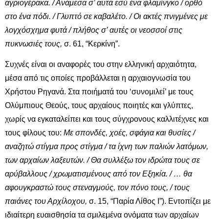
αγριογέρακα. / Ανάμεσα σ’ αυτά εσύ ένα φλαμίνγκο / ορθό
στο ένα πόδι. / Γλυπτό σε καβαλέτο. / Οι ακτές πνιγμένες με
λογχόσχημα φυτά / πλήθος σ’ αυτές οι νεοσσοί στις
πυκνωσιές τους,
σ. 61, “Κερκίνη”.
Συχνές είναι οι αναφορές του στην ελληνική αρχαιότητα,
μέσα από τις οποίες προβάλλεται η αρχαιογνωσία του
Χρήστου Ρηγανά. Στα ποιήματά του ‘συνομιλεί’ με τους
Ολύμπιους Θεούς, τους αρχαίους ποιητές και γλύπτες,
χωρίς να εγκαταλείπει και τους σύγχρονους καλλιτέχνες και
τους φίλους του:
Με σπονδές, χοές, σφάγια και θυσίες /
αναζητώ στίγμα προς στίγμα / τα ίχνη των παλιών λατόμων,
των αρχαίων λαξευτών. / Θα συλλέξω τον ιδρώτα τους σε
αρύβαλλους / χρωματισμένους από τον Εξηκία. / … θα
αφουγκραστώ τους στεναγμούς, τον πόνο τους, / τους
παιάνες του Αρχίλοχου,
σ. 15, “Παρία Λίθος Ι”). Εντοπίζει με
ιδιαίτερη ευαισθησία τα σμιλεμένα ονόματα των αρχαίων