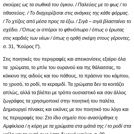
σκούρες ως τα σωθικά του όγκου. / Παλεύεις με το φως / το
τιθασεύεις. / Το διαχειρίζεσαι στις ανάγκες της κάθε φόρμας.
/ Το χτίζεις από μέσα προς τα έξω. / Σιγά – σιγά βλασταίνει το
σχέδιο. / Όπως οι σπόροι το φθινόπωρο / όπως ο έρωτας
στις καρδιές των νέων / όπως η ορθή σκέψη στους γέροντες,
σ. 31,
“
Κούρος Ι”).
Στις ποιητικές του περιγραφές και απεικονίσεις εξαίρει όλα
τα χρώματα, το μπλε του ουρανού και της θάλασσας, το
κόκκινο της αιδούς και του πάθους, το πράσινο του κάμπου,
το χρυσό, το ροδί, το κεραμιδί. Τα χρώματα δεν τα κοιτάζει
απλώς, αλλά τα βλέπει με τρόπο ουσιαστικό και σαν άλλος
ζωγράφος τα χρησιμοποιεί στην ποιητική του παλέτα.
Δημιουργεί πίνακες και εικόνες με τον ποιητικό του λόγο και
τις περιγραφές του:
Στο ίδιο σημείο που ανασύρθηκε η
Αμφίκλεια / η κόρη με τα χρώματα στα ιμάτιά της / το ροδί στα