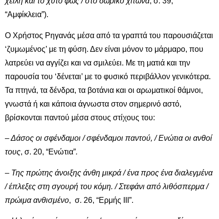
χείλη και το χυτό φως / στο δωρικό χιτώνα
, σ. 39,
“Αμφίκλεια”).
Ο Χρήστος Ρηγανάς μέσα από τα γραπτά του παρουσιάζεται
‘ζυμωμένος’ με τη φύση. Δεν είναι μόνον το μάρμαρο, που
λατρεύει να αγγίζει και να σμιλεύει. Με τη ματιά και την
παρουσία του ‘δένεται’ με το φυσικό περιβάλλον γενικότερα.
Τα πτηνά, τα δένδρα, τα βοτάνια και οι αρωματικοί θάμνοι,
γνωστά ή και κάποια άγνωστα στον σημερινό αστό,
βρίσκονται παντού μέσα στους στίχους του:
–
Δάσος οι σφένδαμοι / σφένδαμοι παντού, / Ενώτια οι ανθοί
τους
, σ. 20, “Ενώτια”
.
–
Της πρώτης άνοιξης άνθη μικρά / ένα προς ένα διαλεγμένα
/ έπλεξες στη σγουρή του κόμη. / Στεφάνι από λιθόσπερμα /
πρώιμα ανθισμένο
, σ. 26, “Ερμής ΙΙΙ”.