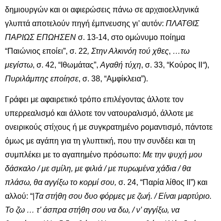
δημιουργών και οι αφιερώσεις πάνω σε αρχαιοελληνικά
γλυπτά αποτελούν πηγή έμπνευσης γι’ αυτόν:
ΠΛΑΤΘΙΣ
ΠΑΡΙΩΣ ΕΠΩΗΣΕΝ
σ. 13-14, στο ομώνυμο ποίημα
“Παιώνιος εποίει”, σ. 22
, Στην Αλκινόη τού χθες
,
…τω
μεγίστω
, σ. 42, “Ιθωμάτας”,
Αγαθή τύχη
, σ. 33, “Κούρος ΙΙ
“
),
Πυριλάμπης εποίησε
, σ. 38, “Αμφίκλεια”).
Γράφει με αφαιρετικό τρόπο επιλέγοντας άλλοτε τον
υπερρεαλισμό και άλλοτε τον νατουραλισμό, άλλοτε με
ονειρικούς στίχους ή με συγκρατημένο ρομαντισμό, πάντοτε
όμως με αγάπη για τη γλυπτική, που την συνδέει και τη
συμπλέκει με το αγαπημένο πρόσωπο:
Με την ψυχή μου
δάσκαλο / με σμίλη, με φιλιά / με πυρωμένα χάδια / θα
πλάσω, θα αγγίξω το κορμί σου,
σ. 24, “Παρία λίθος ΙΙ”) και
αλλού: “|
Τα στήθη σου δυο φόρμες με ζωή. / Είναι μαρτύριο.
Το ζω … τ’ άσπρα στήθη σου να δω, / ν’ αγγίξω, να