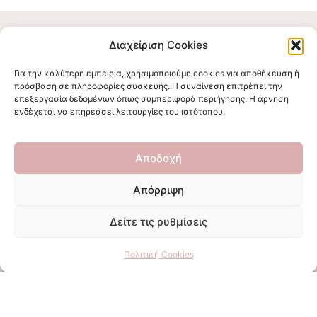
Διαχείριση Cookies
Για την καλύτερη εμπειρία, χρησιμοποιούμε cookies για αποθήκευση ή
πρόσβαση σε πληροφορίες συσκευής. Η συναίνεση επιτρέπει την
επεξεργασία δεδομένων όπως συμπεριφορά περιήγησης. Η άρνηση
ενδέχεται να επηρεάσει λειτουργίες του ιστότοπου.
Ακολουθήστε μας
Αποδοχή
Απόρριψη
Δείτε τις ρυθμίσεις
Επικοινωνήστε μαζί μας
stigmalogou@gmail.com
Πολιτική Cookies