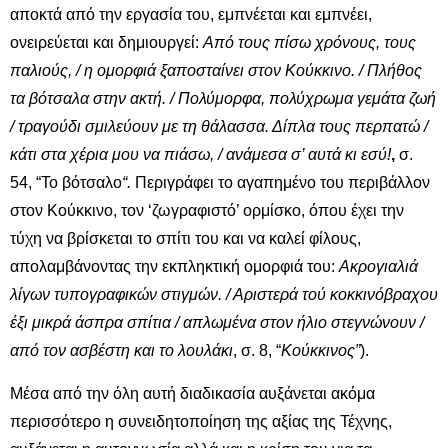
αποκτά από την εργασία του, εμπνέεται και εμπνέει,
ονειρεύεται και δημιουργεί:
Από τους πίσω χρόνους, τους
παλιούς, / η ομορφιά ξαποσταίνει στον Κούκκινο. / Πλήθος
τα βότσαλα στην ακτή. / Πολύμορφα, πολύχρωμα γεμάτα ζωή
/ τραγούδι σμιλεύουν με τη θάλασσα. Δίπλα τους περπατώ /
κάτι στα χέρια μου να πιάσω, / ανάμεσα σ’ αυτά κι εσύ!
,
σ.
54, “Το βότσαλο
“.
Περιγράφει το αγαπημένο του περιβάλλον
στον Κούκκινο, τον ‘ζωγραφιστό’ ορμίσκο, όπου έχει την
τύχη να βρίσκεται το σπίτι του και να καλεί φίλους,
απολαμβάνοντας την εκπληκτική ομορφιά του:
Ακρογιαλιά
λίγων τυπογραφικών στιγμών. / Αριστερά τού κοκκινόβραχου
έξι μικρά άσπρα σπίτια / απλωμένα στον ήλιο στεγνώνουν /
από τον ασβέστη και το λουλάκι
, σ. 8, “
Κούκκινος”
).
Μέσα από την όλη αυτή διαδικασία αυξάνεται ακόμα
περισσότερο η συνειδητοποίηση της αξίας της Τέχνης,