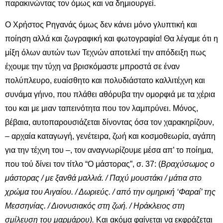
παρακινώντας τον όμως και να δημιουργεί.
Ο Χρήστος Ρηγανάς όμως δεν κάνει μόνο γλυπτική και
ποίηση αλλά και ζωγραφική και φωτογραφία! Θα λέγαμε ότι η
μίξη όλων αυτών των Τεχνών αποτελεί την απόδειξη πως
έχουμε την τύχη να βρισκόμαστε μπροστά σε έναν
πολύπλευρο, ευαίσθητο και πολυδιάστατο καλλιτέχνη και
συνάμα γήινο, που πλάθει αθόρυβα την ομορφιά με τα χέρια
του και με μιαν ταπεινότητα που τον λαμπρύνει. Μόνος,
βέβαια, αυτοπαρουσιάζεται δίνοντας όσα τον χαρακηρίζουν,
– αρχαία καταγωγή, γενέτειρα, ζωή και κοσμοθεωρία, αγάπη
για την τέχνη του –, τον αναγνωρίζουμε μέσα απ’ το ποίημα,
που τού δίνει τον τίτλο “Ο μάστορας”, σ. 37: (
Βραχύσωμος ο
μάστορας / με ξανθά μαλλιά. / Παχύ μουστάκι / μάτια στο
χρώμα του Αιγαίου. / Δωριεύς. / από την ομηρική ‘Φαραί’ της
Μεσσηνίας. / Διονυσιακός στη ζωή. / Ηράκλειος στη
σμίλευση του μαρμάρου).
Και ακόμα φαίνεται να εκφράζεται