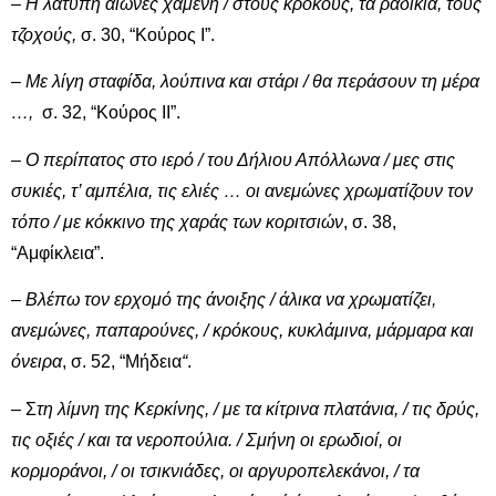
–
Η λατύπη αιώνες χαμένη / στους κρόκους, τα ραδίκια, τους
τζοχούς,
σ. 30, “Κούρος Ι”.
–
Με λίγη σταφίδα, λούπινα και στάρι / θα περάσουν τη μέρα
…,
σ. 32, “Κούρος ΙΙ”.
–
Ο περίπατος στο ιερό / του Δήλιου Απόλλωνα / μες στις
συκιές, τ’ αμπέλια, τις ελιές … οι ανεμώνες χρωματίζουν τον
τόπο / με κόκκινο της χαράς των κοριτσιών
, σ. 38,
“Αμφίκλεια”.
–
Βλέπω τον ερχομό της άνοιξης / άλικα να χρωματίζει,
ανεμώνες, παπαρούνες, / κρόκους, κυκλάμινα, μάρμαρα και
όνειρα
, σ. 52, “Μήδεια
“
.
– Σ
τη λίμνη της Κερκίνης, / με τα κίτρινα πλατάνια, / τις δρύς,
τις οξιές / και τα νεροπούλια. / Σμήνη οι ερωδιοί, οι
κορμοράνοι, / οι τσικνιάδες, οι αργυροπελεκάνοι, / τα