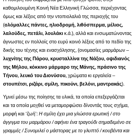
καθομιλουμένη Κοινή Νέα Ελληνική Γλώσσα, περιέχοντας
όμως και λέξεις από την ντοπιολαλιά της περιοχής του
(
ολόμαλλες πάντες, ηλιοδρομή, λιθόσπερμα, μέλιος,
λαλούδες, πετάλι, λουλάκι
κ.ά.), αλλά και ενσωματώνοντας
άγνωστες εν πολλοίς στο ευρύ κοινό λέξεις από το πεδίο της
δικής του τέχνης και ενασχόλησης, (ονομασίες μαρμάρων –
λυχνίτης της Πάρου, κρυσταλλίνα της Νάξου, οψιδιανός
της Μήλου, κόκκινο μάρμαρο της Μάνης, πράσινο της
Τήνου, λευκό του Διονύσου,
χρώματα κι εργαλεία –
στουπέτσι, ριζάρι, σμίλη, πικούνι, βελόνι, μαντρακάς
).
Υμνεί μέσω της ποίησης τα υλικά, τα οποία επεξεργάζεται
και τα οποία μοχθεί να μεταμορφώσει δίνοντάς τους σχήμα,
μορφή και ‘ζωή’:
Η σμίλη έχει μια γλώσσα ερωτική / στο
άγγιγμα του μαρμάρου / αφήνει ένα τραγούδι σημαδεμένο σε
γραμμές / Συνομιλεί ο μάστορας με το γλυπτό / κουβέντα και