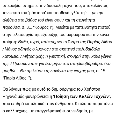
υπεροψία, υπηρετεί την δύσκολη τέχνη του, αποκαλώντας
τον εαυτό του ‘μάστορα’ και πουθενά ‘γλύπτη’:
…με την
αλήθεια στο βάθος τού είναι σου / και τη σεμνότητα
παρούσα,
σ. 31, “Κούρος Ι
“
). Μυείται με ταπεινότητα πιστού
στην τελετουργία της εξόρυξης του μαρμάρου και την κάνει
ποίηση:
Βαθύ, υγρό, απόκρημνο το Άντρο της Παρίας Λίθου.
/ Μόνος οδηγός ο λύχνος / στο σκοτεινό πολυδαίδαλο
λατομείο. / Μήτρα ζωής η γλυπτική, σκληρή στην κάθε γέννα
της. / Προσκυνητής για ένα μήνα στο σπηλαιοβάραθρο. / να
μυηθώ… Θα σμιλεύσω την ανάγκη της ψυχής μου,
σ. 15,
“Παρία Λίθος Ι”).
Θα λέγαμε πως με αυτό το δημιούργημα του Χρήστου
Ρηγανά μάς φανερώνεται η ‘
Ποίηση των Καλών Τεχνών
’,
που επιδρά καταλυτικά στον άνθρωπο. Κι όλα τα παραπάνω
ο καλλιτέχνης, με επαγγελματική ευσυνειδησία, με