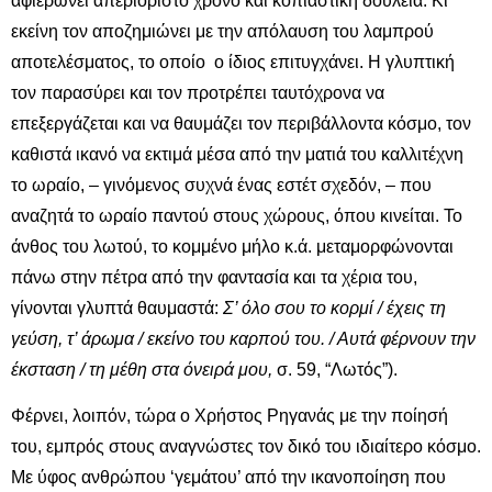
αφιερώνει απεριόριστο χρόνο και κοπιαστική δουλειά. Κι
εκείνη τον αποζημιώνει με την απόλαυση του λαμπρού
αποτελέσματος, το οποίο ο ίδιος επιτυγχάνει. Η γλυπτική
τον παρασύρει και τον προτρέπει ταυτόχρονα να
επεξεργάζεται και να θαυμάζει τον περιβάλλοντα κόσμο, τον
καθιστά ικανό να εκτιμά μέσα από την ματιά του καλλιτέχνη
το ωραίο, – γινόμενος συχνά ένας εστέτ σχεδόν, – που
αναζητά το ωραίο παντού στους χώρους, όπου κινείται. Το
άνθος του λωτού, το κομμένο μήλο κ.ά. μεταμορφώνονται
πάνω στην πέτρα από την φαντασία και τα χέρια του,
γίνονται γλυπτά θαυμαστά:
Σ’ όλο σου το κορμί / έχεις τη
γεύση, τ’ άρωμα / εκείνο του καρπού του. / Αυτά φέρνουν την
έκσταση / τη μέθη στα όνειρά μου,
σ. 59, “Λωτός”).
Φέρνει, λοιπόν, τώρα ο Χρήστος Ρηγανάς με την ποίησή
του, εμπρός στους αναγνώστες τον δικό του ιδιαίτερο κόσμο.
Με ύφος ανθρώπου ‘γεμάτου’ από την ικανοποίηση που