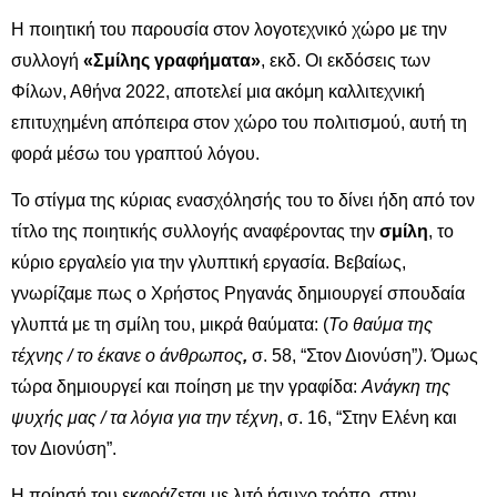
Η ποιητική του παρουσία στον λογοτεχνικό χώρο με την
συλλογή
«Σμίλης γραφήματα»
, εκδ. Οι εκδόσεις των
Φίλων, Αθήνα 2022, αποτελεί μια ακόμη καλλιτεχνική
επιτυχημένη απόπειρα στον χώρο του πολιτισμού, αυτή τη
φορά μέσω του γραπτού λόγου.
Το στίγμα της κύριας ενασχόλησής του το δίνει ήδη από τον
τίτλο της ποιητικής συλλογής αναφέροντας την
σμίλη
, το
κύριο εργαλείο για την γλυπτική εργασία. Βεβαίως,
γνωρίζαμε πως ο Χρήστος Ρηγανάς δημιουργεί σπουδαία
γλυπτά με τη σμίλη του, μικρά θαύματα: (
Το θαύμα της
τέχνης / το έκανε ο άνθρωπος
,
σ. 58, “Στον Διονύση”
)
. Όμως
τώρα δημιουργεί και ποίηση με την γραφίδα:
Ανάγκη της
ψυχής μας / τα λόγια για την τέχνη
, σ. 16, “Στην Ελένη και
τον Διονύση”.
Η ποίησή του εκφράζεται με λιτό ήσυχο τρόπο, στην