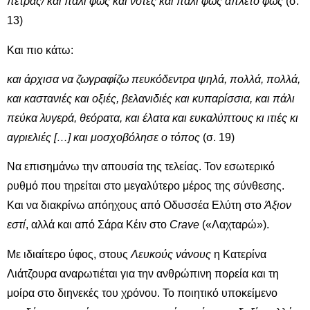
πέτρας/ και πάλι φως και νότες και πάλι φως άπλετο φως
(σ.
13)
Και πιο κάτω:
και άρχισα να ζωγραφίζω πευκόδεντρα ψηλά, πολλά, πολλά,
και καστανιές και οξιές, βελανιδιές και κυπαρίσσια, και πάλι
πεύκα λυγερά, θεόρατα, και έλατα και ευκαλύπτους κι ιτιές κι
αγριελιές […] και μοσχοβόλησε ο τόπος
(σ. 19)
Να επισημάνω την απουσία της τελείας. Τον εσωτερικό
ρυθμό που τηρείται στο μεγαλύτερο μέρος της σύνθεσης.
Και να διακρίνω απόηχους από Οδυσσέα Ελύτη στο
Άξιον
εστί
, αλλά και από Σάρα Κέιν στο
Crave
(«Λαχταρώ»).
Με ιδιαίτερο ύφος, στους
Λευκούς νάνους
η Κατερίνα
Λιάτζουρα αναρωτιέται για την ανθρώπινη πορεία και τη
μοίρα στο διηνεκές του χρόνου. Το ποιητικό υποκείμενο