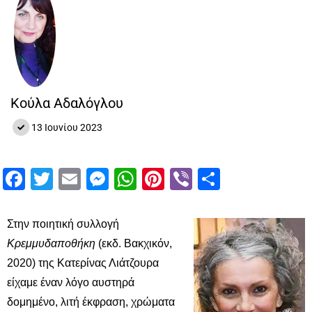
Κούλα Αδαλόγλου
13 Ιουνίου 2023
Facebook
Twitter
Email
Messenger
WhatsApp
Pinterest
Viber
Μοιραστ
Στην ποιητική συλλογή
Κρεμμυδαποθήκη
(εκδ. Βακχικόν,
2020) της Κατερίνας Λιάτζουρα
είχαμε έναν λόγο αυστηρά
δομημένο, λιτή έκφραση, χρώματα