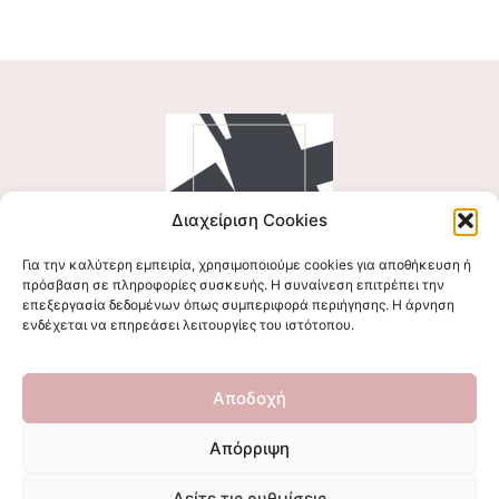
Διαχείριση Cookies
Για την καλύτερη εμπειρία, χρησιμοποιούμε cookies για αποθήκευση ή
Ακολουθήστε μας
πρόσβαση σε πληροφορίες συσκευής. Η συναίνεση επιτρέπει την
επεξεργασία δεδομένων όπως συμπεριφορά περιήγησης. Η άρνηση
ενδέχεται να επηρεάσει λειτουργίες του ιστότοπου.
Επικοινωνήστε μαζί μας
Αποδοχή
stigmalogou@gmail.com
Απόρριψη
Δείτε τις ρυθμίσεις