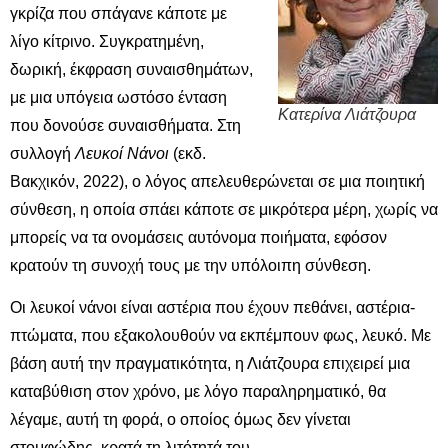
γκρίζα που σπάγανε κάποτε με
λίγο κίτρινο. Συγκρατημένη,
δωρική, έκφραση συναισθημάτων,
με μια υπόγεια ωστόσο ένταση
Κατερίνα Λιάτζουρα
που δονούσε συναισθήματα. Στη
συλλογή
Λευκοί Νάνοι
(εκδ.
Βακχικόν, 2022), ο λόγος απελευθερώνεται σε μια ποιητική
σύνθεση, η οποία σπάει κάποτε σε μικρότερα μέρη, χωρίς να
μπορείς να τα ονομάσεις αυτόνομα ποιήματα, εφόσον
κρατούν τη συνοχή τους με την υπόλοιπη σύνθεση.
Οι λευκοί νάνοι είναι αστέρια που έχουν πεθάνει, αστέρια-
πτώματα, που εξακολουθούν να εκπέμπουν φως, λευκό. Με
βάση αυτή την πραγματικότητα, η Λιάτζουρα επιχειρεί μια
καταβύθιση στον χρόνο, με λόγο παραληρηματικό, θα
λέγαμε, αυτή τη φορά, ο οποίος όμως δεν γίνεται
στομφώδης, κρατά τη λιτότητά του.