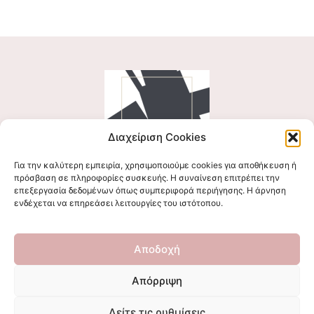
Διαχείριση Cookies
Για την καλύτερη εμπειρία, χρησιμοποιούμε cookies για αποθήκευση ή
Ακολουθήστε μας
πρόσβαση σε πληροφορίες συσκευής. Η συναίνεση επιτρέπει την
επεξεργασία δεδομένων όπως συμπεριφορά περιήγησης. Η άρνηση
ενδέχεται να επηρεάσει λειτουργίες του ιστότοπου.
Επικοινωνήστε μαζί μας
Αποδοχή
stigmalogou@gmail.com
Απόρριψη
Δείτε τις ρυθμίσεις