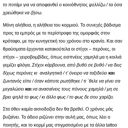
το ποτάμι
για να αποφανθεί ο κοινόθνητος
ψελλίζω / τα όσα
χρεώθηκα να ζήσω.
Μόνη αλήθεια, η αλήθεια του κορμιού. Το συνεχές βάδισμα
προς τα εμπρός με το περίστροφο της ομορφιάς στον
κρόταφο, με την κυνηγετική του χρόνου στο κρανίο. Και σαν
θραύσματα έρχονται κατακούτελα οι στίχοι – περόνες, οι
στίχοι – χειροβομβίδες, όπως εισπνέεις χαμηλά μα η κοιλιά
γεμίζει φλόγα.
Στίχοι κάρβουνα, από βυθό σε βυθό / να δεις
δίχως περόνες κι αναλγητικά / τ’ όνειρο να ταξιδεύει
και
ζωντανός είπε / όταν κάποτε ρωτήθηκε / τι ΄θελε να γίνει σα
μεγαλώσει
και
να ανασαίνεις τους πόνους χαμηλά / μη σε
βρει ψηλά το φως / κι άλλο φως / το φως δε σου χαρίζει.
Στα όθεν καμία αισιοδοξία δεν θα βρεθεί. Ο χρόνος μάς
βυζαίνει. Το άδειο ριζώνει στην αυλή μας, όπως λέει ο
ποιητής, και το κορμί μας στιγματισμένο με τα άλλα tattoo