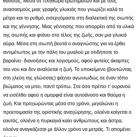
θάνατος. Μέσα σε πληθώρα ερωτημάτων και με τους
ανασασμούς μιας γραφής γλυκιάς που γνωρίζει καλά το
μέτρο και το ρυθμό, εισερχόμαστε στη διαλεκτική της σιωπής
και της γέννησης. Μιας γέννησης που απορρέει από τα υλικά
της σιωπής και φτάνει στο τέλος της ζωής, σαν μια γλυκιά
αύρα. Μέσα στη σιωπή βουτά ο αναγνώστης για να έρθει
αντιμέτωπος με την πάλη του μυαλού με οτιδήποτε το
βαραίνει· διανοήσεις και λογισμούς, αφού φυτείες άκαρπες
του νου και δεν αναλύεται η ζωή. Το υποκείμενο (βουτώντας
στη χλεύη της γλώσσας) ψάχνει αγωνιωδώς σε έναν τόπο
βιώματος να μπει, παντί τρόπω. Στα όσα πρέπει τ’ ουρανού
να εισέλθει αφού η ομορφιά είναι αυτοάνοσο και θαύμα η
ζωή. Και προχωρώντας μέσα στο χρόνο, μεγαλώνει η
προετοιμασία της οριστικής αναχώρησης, ολοένα καίγεται ο
εαυτός, ολοένα η πυρκαγιά καίει ανθρώπους και άστρα,
ολοένα αναγκάζεσαι με άλλον χρόνο να μετράς. Τι απομένει