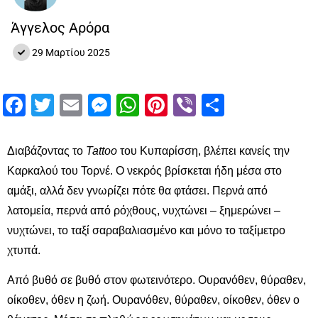
Άγγελος Αρόρα
29 Μαρτίου 2025
Facebook
Twitter
Email
Messenger
WhatsApp
Pinterest
Viber
Μοιραστ
Διαβάζοντας το
Tattoo
του Κυπαρίσση, βλέπει κανείς την
Καρκαλού του Τορνέ. Ο νεκρός βρίσκεται ήδη μέσα στο
αμάξι, αλλά δεν γνωρίζει πότε θα φτάσει. Περνά από
λατομεία, περνά από ρόχθους, νυχτώνει – ξημερώνει –
νυχτώνει, το ταξί σαραβαλιασμένο και μόνο το ταξίμετρο
χτυπά.
Από βυθό σε βυθό στον φωτεινότερο. Ουρανόθεν, θύραθεν,
οίκοθεν, όθεν η ζωή. Ουρανόθεν, θύραθεν, οίκοθεν, όθεν ο