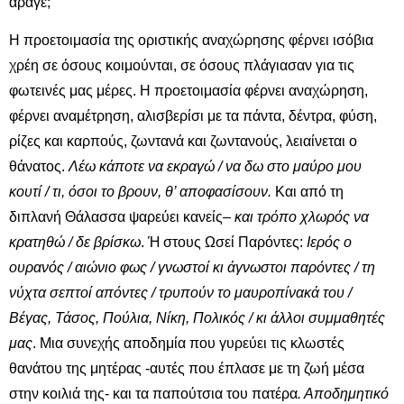
άραγε;
Η προετοιμασία της οριστικής αναχώρησης φέρνει ισόβια
χρέη σε όσους κοιμούνται, σε όσους πλάγιασαν για τις
φωτεινές μας μέρες. Η προετοιμασία φέρνει αναχώρηση,
φέρνει αναμέτρηση, αλισβερίσι με τα πάντα, δέντρα, φύση,
ρίζες και καρπούς, ζωντανά και ζωντανούς, λειαίνεται ο
θάνατος.
Λέω κάποτε να εκραγώ / να δω στο μαύρο μου
κουτί / τι, όσοι το βρουν, θ’ αποφασίσουν.
Και από τη
διπλανή Θάλασσα ψαρεύει κανείς
– και τρόπο χλωρός να
κρατηθώ / δε βρίσκω
. Ή στους Ωσεί Παρόντες:
Ιερός ο
ουρανός / αιώνιο φως / γνωστοί κι άγνωστοι παρόντες / τη
νύχτα σεπτοί απόντες / τρυπούν το μαυροπίνακά του /
Βέγας, Τάσος, Πούλια, Νίκη, Πολικός / κι άλλοι συμμαθητές
μας
. Μια συνεχής αποδημία που γυρεύει τις κλωστές
θανάτου της μητέρας -αυτές που έπλασε με τη ζωή μέσα
στην κοιλιά της- και τα παπούτσια του πατέρα
. Αποδημητικό