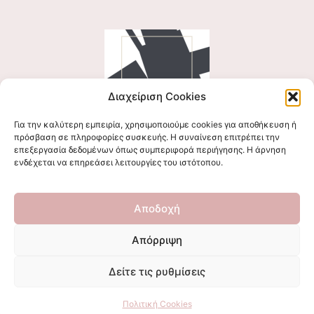
Διαχείριση Cookies
Για την καλύτερη εμπειρία, χρησιμοποιούμε cookies για αποθήκευση ή
Ακολουθήστε μας
πρόσβαση σε πληροφορίες συσκευής. Η συναίνεση επιτρέπει την
επεξεργασία δεδομένων όπως συμπεριφορά περιήγησης. Η άρνηση
ενδέχεται να επηρεάσει λειτουργίες του ιστότοπου.
Επικοινωνήστε μαζί μας
Αποδοχή
stigmalogou@gmail.com
Απόρριψη
Δείτε τις ρυθμίσεις
© All Rights Reserved 2026
Πολιτική Cookies