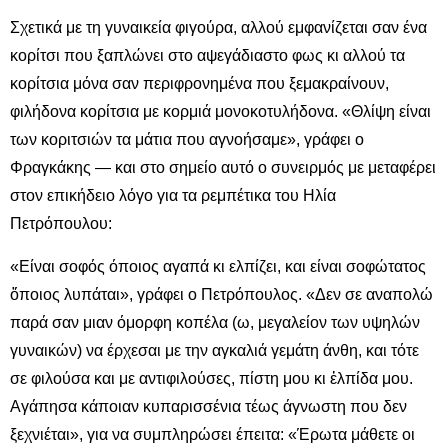
Σχετικά με τη γυναικεία φιγούρα, αλλού εμφανίζεται σαν ένα
κορίτσι που ξαπλώνει στο αψεγάδιαστο φως κι αλλού τα
κορίτσια μόνα σαν περιφρονημένα που ξεμακραίνουν,
φιλήδονα κορίτσια με κορμιά μονοκοτυλήδονα. «Θλίψη είναι
των κοριτσιών τα μάτια που αγνοήσαμε», γράφει ο
Φραγκάκης — και στο σημείο αυτό ο συνειρμός με μεταφέρει
στον επικήδειο λόγο για τα ρεμπέτικα του Ηλία
Πετρόπουλου:
«Είναι σοφός όποιος αγαπά κι ελπίζει, και είναι σοφώτατος
ὅποιος λυπάται», γράφει ο Πετρόπουλος. «Δεν σε αναπολώ
παρά σαν μιαν όμορφη κοπέλα (ω, μεγαλείον των υψηλών
γυναικών) να έρχεσαι με την αγκαλιά γεμάτη άνθη, και τότε
σε φιλούσα και με αντιφιλούσες, πίστη μου κι ἐλπίδα μου.
Αγάπησα κάποιαν κυπαρισσένια τέως άγνωστη που δεν
ξεχνιέται», για να συμπληρώσει έπειτα: «Έρωτα μάθετε οι