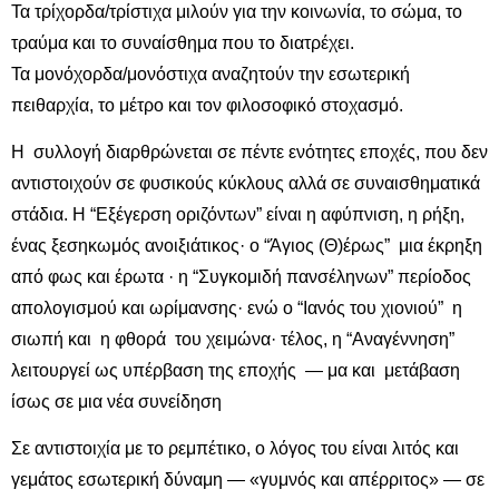
Τα τρίχορδα/τρίστιχα μιλούν για την κοινωνία, το σώμα, το
τραύμα και το συναίσθημα που το διατρέχει.
Τα μονόχορδα/μονόστιχα αναζητούν την εσωτερική
πειθαρχία, το μέτρο και τον φιλοσοφικό στοχασμό.
Η συλλογή διαρθρώνεται σε πέντε ενότητες εποχές, που δεν
αντιστοιχούν σε φυσικούς κύκλους αλλά σε συναισθηματικά
στάδια. Η “Εξέγερση οριζόντων” είναι η αφύπνιση, η ρήξη,
ένας ξεσηκωμός ανοιξιάτικος· ο “Άγιος (Θ)έρως” μια έκρηξη
από φως και έρωτα · η “Συγκομιδή πανσέληνων” περίοδος
απολογισμού και ωρίμανσης· ενώ ο “Ιανός του χιονιού” η
σιωπή και η φθορά του χειμώνα· τέλος, η “Αναγέννηση”
λειτουργεί ως υπέρβαση της εποχής — μα και μετάβαση
ίσως σε μια νέα συνείδηση
Σε αντιστοιχία με το ρεμπέτικο, ο λόγος του είναι λιτός και
γεμάτος εσωτερική δύναμη — «γυμνός και απέρριτος» — σε