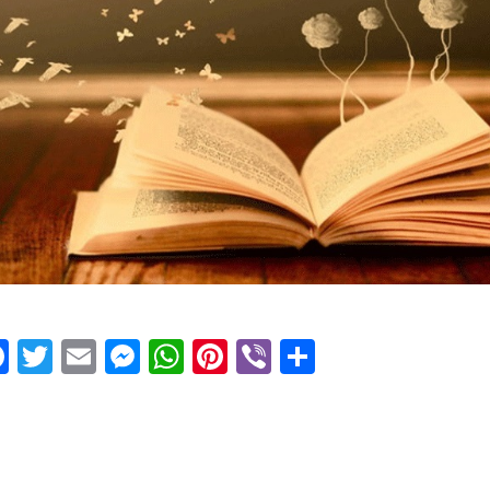
Facebook
Twitter
Email
Messenger
WhatsApp
Pinterest
Viber
Μοιραστεί