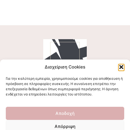
Διαχείριση Cookies
Για την καλύτερη εμπειρία, χρησιμοποιούμε cookies για αποθήκευση ή
Ακολουθήστε μας
πρόσβαση σε πληροφορίες συσκευής. Η συναίνεση επιτρέπει την
επεξεργασία δεδομένων όπως συμπεριφορά περιήγησης. Η άρνηση
ενδέχεται να επηρεάσει λειτουργίες του ιστότοπου.
Επικοινωνήστε μαζί μας
Αποδοχή
stigmalogou@gmail.com
Απόρριψη