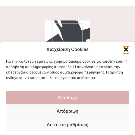
Διαχείριση Cookies
Για την καλύτερη εμπειρία, χρησιμοποιούμε cookies για αποθήκευση ή
Ακολουθήστε μας
πρόσβαση σε πληροφορίες συσκευής. Η συναίνεση επιτρέπει την
επεξεργασία δεδομένων όπως συμπεριφορά περιήγησης. Η άρνηση
ενδέχεται να επηρεάσει λειτουργίες του ιστότοπου.
Επικοινωνήστε μαζί μας
Αποδοχή
stigmalogou@gmail.com
Απόρριψη
Δείτε τις ρυθμίσεις