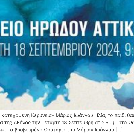
ν κατεχόμενη Κερύνεια– Μάριος Ιωάννου Ηλία, το παιδί 
 της Αθήνας την Τετάρτη 18 Σεπτέμβρη στις 9μ.μ. στο Ω
ι». Το βραβευμένο Ορατόριο του Μάριου Ιωάννου […]