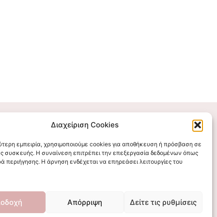
Διαχείριση Cookies
Επικοινωνήστε μαζί μας
λύτερη εμπειρία, χρησιμοποιούμε cookies για αποθήκευση ή πρόσβαση σε
ς συσκευής. Η συναίνεση επιτρέπει την επεξεργασία δεδομένων όπως
stigmalogou@gmail.com
ά περιήγησης. Η άρνηση ενδέχεται να επηρεάσει λειτουργίες του
οδοχή
Απόρριψη
Δείτε τις ρυθμίσεις