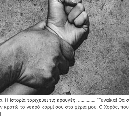
ει. Η Ιστορία ταριχεύει τις κραυγές. ………….. “Γυναίκα! Θ
αν κρατώ το νεκρό κορμί σου στα χέρια μου. Ο Χορός, πο
]