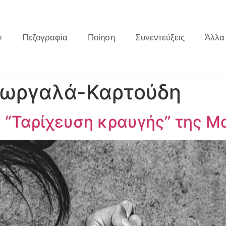
y
Πεζογραφία
Ποίηση
Συνεντεύξεις
Άλλα
εωργαλά-Καρτούδη
 “Ταρίχευση κραυγής” της Μ