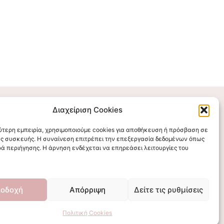
Διαχείριση Cookies
Επικοινωνήστε μαζί μας
λύτερη εμπειρία, χρησιμοποιούμε cookies για αποθήκευση ή πρόσβαση σε
ς συσκευής. Η συναίνεση επιτρέπει την επεξεργασία δεδομένων όπως
stigmalogou@gmail.com
ά περιήγησης. Η άρνηση ενδέχεται να επηρεάσει λειτουργίες του
οδοχή
Απόρριψη
Δείτε τις ρυθμίσεις
Πολιτική Cookies