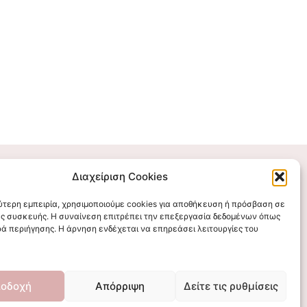
Διαχείριση Cookies
Επικοινωνήστε μαζί μας
λύτερη εμπειρία, χρησιμοποιούμε cookies για αποθήκευση ή πρόσβαση σε
ς συσκευής. Η συναίνεση επιτρέπει την επεξεργασία δεδομένων όπως
stigmalogou@gmail.com
ά περιήγησης. Η άρνηση ενδέχεται να επηρεάσει λειτουργίες του
οδοχή
Απόρριψη
Δείτε τις ρυθμίσεις