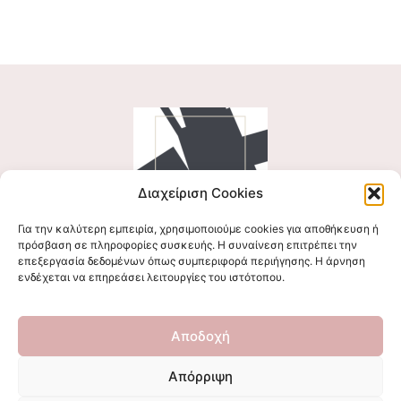
Διαχείριση Cookies
Για την καλύτερη εμπειρία, χρησιμοποιούμε cookies για αποθήκευση ή
Ακολουθήστε μας
πρόσβαση σε πληροφορίες συσκευής. Η συναίνεση επιτρέπει την
επεξεργασία δεδομένων όπως συμπεριφορά περιήγησης. Η άρνηση
ενδέχεται να επηρεάσει λειτουργίες του ιστότοπου.
Επικοινωνήστε μαζί μας
Αποδοχή
stigmalogou@gmail.com
Απόρριψη